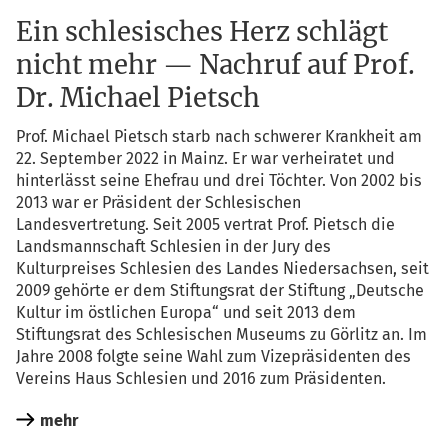
Ein schlesisches Herz schlägt
nicht mehr — Nachruf auf Prof.
Dr. Michael Pietsch
Prof. Micha­el Pietsch starb nach schwe­rer Krank­heit am
22. Sep­tem­ber 2022 in Mainz. Er war ver­hei­ra­tet und
hin­ter­lässt sei­ne Ehe­frau und drei Töch­ter. Von 2002 bis
2013 war er Prä­si­dent der Schle­si­schen
Lan­des­ver­tre­tung. Seit 2005 ver­trat Prof. Pietsch die
Lands­mann­schaft Schle­si­en in der Jury des
Kul­tur­prei­ses Schle­si­en des Lan­des Nie­der­sach­sen, seit
2009 gehör­te er dem Stif­tungs­rat der Stif­tung „Deut­sche
Kul­tur im öst­li­chen Euro­pa“ und seit 2013 dem
Stif­tungs­rat des Schle­si­schen Muse­ums zu Gör­litz an. Im
Jah­re 2008 folg­te sei­ne Wahl zum Vize­prä­si­den­ten des
Ver­eins Haus Schle­si­en und 2016 zum Präsidenten.
mehr