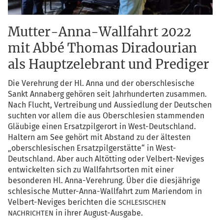
Mutter-Anna-Wallfahrt 2022
mit Abbé Thomas Diradourian
als Hauptzelebrant und Prediger
Die Ver­eh­rung der Hl. Anna und der ober­schle­si­sche
Sankt Anna­berg gehö­ren seit Jahr­hun­der­ten zusam­men.
Nach Flucht, Ver­trei­bung und Aus­sied­lung der Deut­schen
such­ten vor allem die aus Ober­schle­si­en stam­men­den
Gläu­bi­ge einen Ersatz­pil­ger­ort in West-Deutsch­land.
Hal­tern am See gehört mit Abstand zu der ältes­ten
„ober­schle­si­schen Ersatz­pil­ger­stät­te“ in West-
Deutsch­land. Aber auch Alt­öt­ting oder Vel­bert-Nevi­ges
ent­wi­ckel­ten sich zu Wall­fahrts­or­ten mit einer
beson­de­ren Hl. Anna-Ver­eh­rung. Über die dies­jäh­ri­ge
schle­si­sche Mut­ter-Anna-Wall­fahrt zum Mari­en­dom in
Vel­bert-Nevi­ges berich­ten die
SCHLESISCHEN
in ihrer August-Ausgabe.
NACHRICHTEN