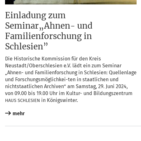
Einladung zum
Seminar„Ahnen- und
Familienforschung in
Schlesien”
Die His­to­ri­sche Kom­mis­si­on für den Kreis
Neustadt/Oberschlesien e.V. lädt ein zum Semi­nar
„Ahnen- und Fami­li­en­for­schung in Schle­si­en: Quel­len­la­ge
und For­schungs­mög­lich­kei-ten in staat­li­chen und
nicht­staat­li­chen Archi­ven” am Sams­tag, 29. Juni 2024,
von 09.00 bis 19.00 Uhr im Kul­tur- und Bil­dungs­zen­trum
in Königswinter.
HAUS
SCHLESIEN
mehr