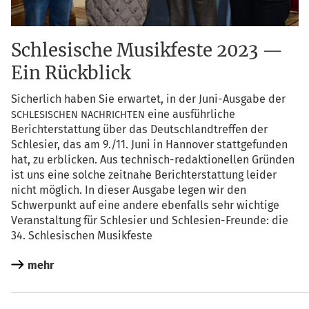
Schlesische Musikfeste 2023 —
Ein Rückblick
Sicher­lich haben Sie erwar­tet, in der Juni-Aus­ga­be der
eine aus­führ­li­che
SCHLESISCHEN
NACHRICHTEN
Bericht­erstat­tung über das Deutsch­land­tref­fen der
Schle­si­er, das am 9./11. Juni in Han­no­ver statt­ge­fun­den
hat, zu erbli­cken. Aus tech­nisch-redak­tio­nel­len Grün­den
ist uns eine sol­che zeit­na­he Bericht­erstat­tung lei­der
nicht mög­lich. In die­ser Aus­ga­be legen wir den
Schwer­punkt auf eine ande­re eben­falls sehr wich­ti­ge
Ver­an­stal­tung für Schle­si­er und Schle­si­en-Freun­de: die
34. Schle­si­schen Musikfeste
mehr