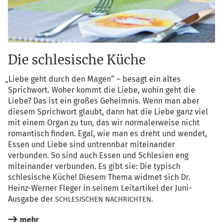
Die schlesische Küche
„
Lie­be geht durch den Magen“ – besagt ein altes
Sprich­wort. Woher kommt die Lie­be, wohin geht die
Lie­be? Das ist ein gro­ßes Geheim­nis. Wenn man aber
die­sem Sprich­wort glaubt, dann hat die Lie­be ganz viel
mit einem Organ zu tun, das wir nor­ma­ler­wei­se nicht
roman­tisch fin­den. Egal, wie man es dreht und wen­det,
Essen und Lie­be sind untrenn­bar mit­ein­an­der
ver­bun­den. So sind auch Essen und Schle­si­en eng
mit­ein­an­der ver­bun­den. Es gibt sie: Die typisch
schle­si­sche Küche! Die­sem The­ma wid­met sich Dr.
Heinz-Wer­ner Fle­ger in sei­nem Leit­ar­ti­kel der Juni-
Aus­ga­be der
.
SCHLESISCHEN
NACHRICHTEN
mehr