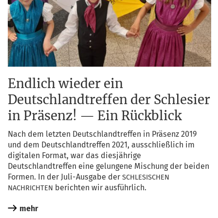
Endlich wieder ein
Deutschlandtreffen der Schlesier
in Präsenz! — Ein Rückblick
Nach dem letz­ten Deutsch­land­tref­fen in Prä­senz 2019
und dem Deutsch­land­tref­fen 2021, aus­schließ­lich im
digi­ta­len For­mat, war das dies­jäh­ri­ge
Deutsch­land­tref­fen eine gelun­ge­ne Mischung der bei­den
For­men. In der Juli-Aus­ga­be der
SCHLESISCHEN
berich­ten wir ausführlich.
NACHRICHTEN
mehr