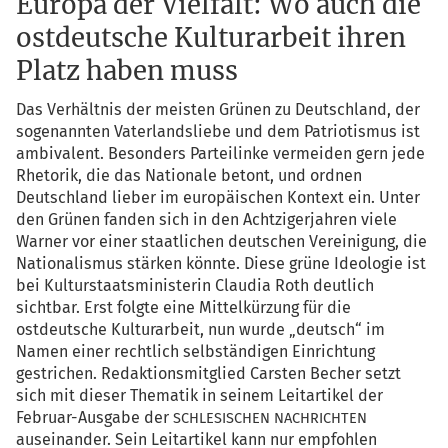
Europa der Vielfalt: Wo auch die
ostdeutsche Kulturarbeit ihren
Platz haben muss
Das Ver­hält­nis der meis­ten Grü­nen zu Deutsch­land, der
soge­nann­ten Vater­lands­lie­be und dem Patrio­tis­mus ist
ambi­va­lent. Beson­ders Par­tei­lin­ke ver­mei­den gern jede
Rhe­to­rik, die das Natio­na­le betont, und ord­nen
Deutsch­land lie­ber im euro­päi­schen Kon­text ein. Unter
den Grü­nen fan­den sich in den Acht­zi­ger­jah­ren vie­le
War­ner vor einer staat­li­chen deut­schen Ver­ei­ni­gung, die
Natio­na­lis­mus stär­ken könn­te. Die­se grü­ne Ideo­lo­gie ist
bei Kul­tur­staats­mi­nis­te­rin Clau­dia Roth deut­lich
sicht­bar. Erst folg­te eine Mit­tel­kür­zung für die
ost­deut­sche Kul­tur­ar­beit, nun wur­de „deutsch“ im
Namen einer recht­lich selb­stän­di­gen Ein­rich­tung
gestri­chen. Redak­ti­ons­mit­glied Cars­ten Becher setzt
sich mit die­ser The­ma­tik in sei­nem Leit­ar­ti­kel der
Febru­ar-Aus­ga­be der
SCHLESISCHEN
NACHRICHTEN
aus­ein­an­der. Sein Leit­ar­ti­kel kann nur emp­foh­len