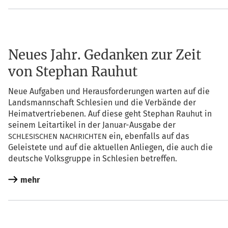
Neues Jahr. Gedanken zur Zeit
von Stephan Rauhut
Neue Auf­ga­ben und Her­aus­for­de­run­gen war­ten auf die
Lands­mann­schaft Schle­si­en und die Ver­bän­de der
Hei­mat­ver­trie­be­nen. Auf die­se geht Ste­phan Rau­hut in
sei­nem Leit­ar­ti­kel in der Janu­ar-Aus­ga­be der
ein, eben­falls auf das
SCHLESISCHEN
NACHRICHTEN
Geleis­te­te und auf die aktu­el­len Anlie­gen, die auch die
deut­sche Volks­grup­pe in Schle­si­en betreffen.
mehr