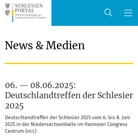
News & Medien
06. — 08.06.2025:
Deutschlandtreffen der Schlesier
2025
Deutsch­land­tref­fen der Schle­si­er 2025 vom 6. bis 8. Juni
2025 in der Nie­der­sach­sen­hal­le im Han­no­ver Con­gress
Cen­trum (
)
HCC