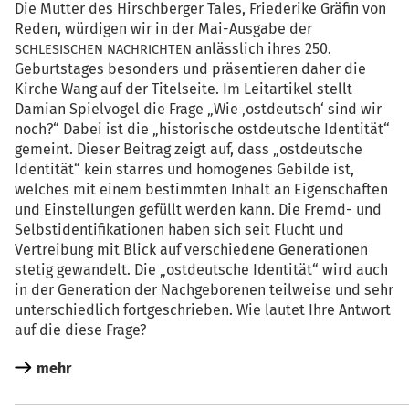
Die Mut­ter des Hirsch­ber­ger Tales, Frie­de­ri­ke Grä­fin von
Reden, wür­di­gen wir in der Mai-Aus­ga­be der
anläss­lich ihres 250.
SCHLESISCHEN
NACHRICHTEN
Geburts­ta­ges beson­ders und prä­sen­tie­ren daher die
Kir­che Wang auf der Titel­sei­te. Im Leit­ar­ti­kel stellt
Dami­an Spiel­vo­gel die Fra­ge „Wie ‚ost­deutsch‘ sind wir
noch?“ Dabei ist die „his­to­ri­sche ost­deut­sche Iden­ti­tät“
gemeint. Die­ser Bei­trag zeigt auf, dass „ost­deut­sche
Iden­ti­tät“ kein star­res und homo­ge­nes Gebil­de ist,
wel­ches mit einem bestimm­ten Inhalt an Eigen­schaf­ten
und Ein­stel­lun­gen gefüllt wer­den kann. Die Fremd- und
Selbst­iden­ti­fi­ka­tio­nen haben sich seit Flucht und
Ver­trei­bung mit Blick auf ver­schie­de­ne Gene­ra­tio­nen
ste­tig gewan­delt. Die „ost­deut­sche Iden­ti­tät“ wird auch
in der Gene­ra­ti­on der Nach­ge­bo­re­nen teil­wei­se und sehr
unter­schied­lich fort­ge­schrie­ben. Wie lau­tet Ihre Ant­wort
auf die die­se Frage?
mehr