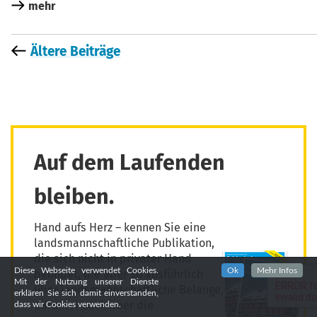
mehr
Ältere Beiträge
Auf dem Laufenden
bleiben.
Hand aufs Herz – kennen Sie eine
landsmannschaftliche Publikation,
die sich nicht in privater Hand
Diese Webseite verwendet Cookies.
Ok
Mehr Infos
befindet, die aber so ausführlich
Mit der Nutzung unserer Dienste
über landsmannschaftliche Belange,
erklären Sie sich damit einverstanden,
darunter auch über die
dass wir Cookies verwenden.