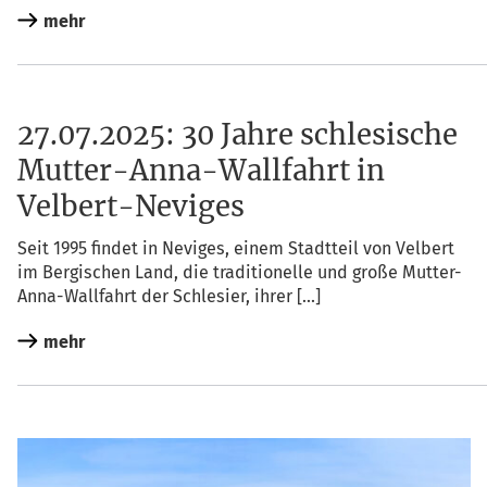
mehr
27.07.2025: 30 Jahre schlesische
Mutter-Anna-Wallfahrt in
Velbert-Neviges
Seit 1995 fin­det in Nevi­ges, einem Stadt­teil von Vel­bert
im Ber­gi­schen Land, die tra­di­tio­nel­le und gro­ße Mut­­ter-
Anna-Wal­l­­fahrt der Schle­si­er, ihrer […]
mehr