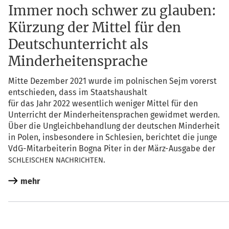
Immer noch schwer zu glauben:
Kürzung der Mittel für den
Deutschunterricht als
Minderheitensprache
Mit­te Dezem­ber 2021 wur­de im pol­ni­schen Sejm vor­erst
ent­schie­den, dass im Staatshaushalt
für das Jahr 2022 wesent­lich weni­ger Mit­tel für den
Unter­richt der Min­der­hei­ten­spra­chen gewid­met wer­den.
Über die Ungleich­be­hand­lung der deut­schen Min­der­heit
in Polen, ins­be­son­de­re in Schle­si­en, berich­tet die jun­ge
VdG-Mit­ar­bei­te­rin Bogna Piter in der März-Aus­ga­be der
.
SCHLEISCHEN
NACHRICHTEN
mehr