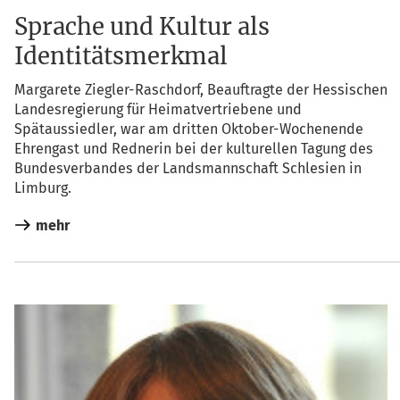
Sprache und Kultur als
Identitätsmerkmal
Mar­ga­re­te Zieg­ler-Rasch­dorf, Beauf­trag­te der Hes­si­schen
Lan­des­re­gie­rung für Hei­mat­ver­trie­be­ne und
Spät­aus­sied­ler, war am drit­ten Okto­ber-Wochen­en­de
Ehren­gast und Red­ne­rin bei der kul­tu­rel­len Tagung des
Bun­des­ver­ban­des der Lands­mann­schaft Schle­si­en in
Limburg.
mehr