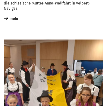
die schle­si­sche Mut­ter-Anna-Wall­fahrt in Velbert-
Neviges.
mehr