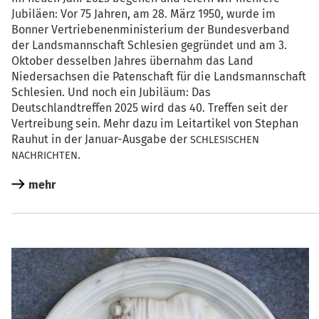
Jubi­lä­en: Vor 75 Jah­ren, am 28. März 1950, wur­de im
Bon­ner Ver­trie­be­nen­mi­nis­te­ri­um der Bun­des­ver­band
der Lands­mann­schaft Schle­si­en gegrün­det und am 3.
Okto­ber des­sel­ben Jah­res über­nahm das Land
Nie­der­sach­sen die Paten­schaft für die Lands­mann­schaft
Schle­si­en. Und noch ein Jubi­lä­um: Das
Deutsch­land­tref­fen 2025 wird das 40. Tref­fen seit der
Ver­trei­bung sein. Mehr dazu im Leit­ar­ti­kel von Ste­phan
Rau­hut in der Janu­ar-Aus­ga­be der
SCHLESISCHEN
.
NACHRICHTEN
mehr