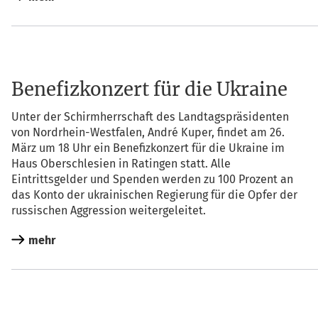
Benefizkonzert für die Ukraine
Unter der Schirm­herr­schaft des Land­tags­prä­si­den­ten
von Nord­rhein-West­fa­len, André Kuper, fin­det am 26.
März um 18 Uhr ein Bene­fiz­kon­zert für die Ukrai­ne im
Haus Ober­schle­si­en in Ratin­gen statt. Alle
Ein­tritts­gel­der und Spen­den wer­den zu 100 Pro­zent an
das Kon­to der ukrai­ni­schen Regie­rung für die Opfer der
rus­si­schen Aggres­si­on weitergeleitet.
mehr