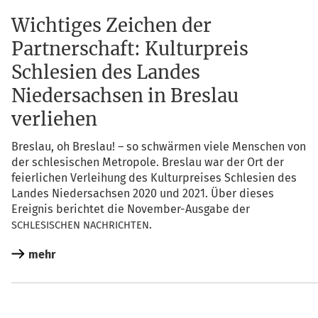
Wichtiges Zeichen der
Partnerschaft: Kulturpreis
Schlesien des Landes
Niedersachsen in Breslau
verliehen
Bres­lau, oh Bres­lau! – so schwär­men vie­le Men­schen von
der schle­si­schen Metro­po­le. Bres­lau war der Ort der
fei­er­li­chen Ver­lei­hung des Kul­tur­prei­ses Schle­si­en des
Lan­des Nie­der­sach­sen 2020 und 2021. Über die­ses
Ereig­nis berich­tet die Novem­ber-Aus­ga­be der
.
SCHLESISCHEN
NACHRICHTEN
mehr