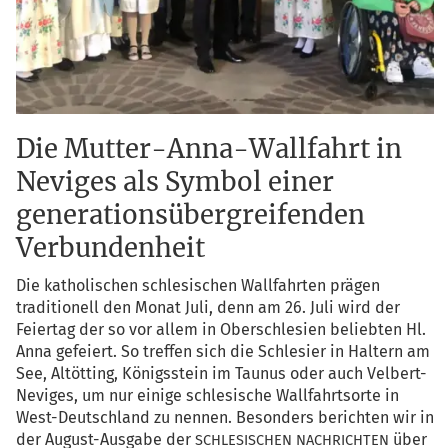
Die Mutter-Anna-Wallfahrt in
Neviges als Symbol einer
generationsübergreifenden
Verbundenheit
Die katho­li­schen schle­si­schen Wall­fahr­ten prä­gen
tra­di­tio­nell den Monat Juli, denn am 26. Juli wird der
Fei­er­tag der so vor allem in Ober­schle­si­en belieb­ten Hl.
Anna gefei­ert. So tref­fen sich die Schle­si­er in Hal­tern am
See, Alt­öt­ting, Königs­stein im Tau­nus oder auch Vel­bert-
Nevi­ges, um nur eini­ge schle­si­sche Wall­fahrts­or­te in
West-Deutsch­land zu nen­nen. Beson­ders berich­ten wir in
der August-Aus­ga­be der
über
SCHLESISCHEN
NACHRICHTEN