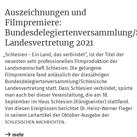
Auszeichnungen und
Filmpremiere:
Bundesdelegiertenversammlung/S
Landesvertretung 2021
„
Schle­si­en – Ein Land, das ver­bin­det“, ist der Titel der
neu­es­ten sehr pro­fes­sio­nel­len Film­pro­duk­ti­on der
Lands­mann­schaft Schle­si­en. Die gelun­ge­ne
Film­pre­mie­re fand anläss­lich der dies­jäh­ri­gen
Bundesdelegiertenversammlung/Schlesische
Lan­des­ver­tre­tung statt. Dass Schle­si­en ver­bin­det, spür­te
man auch bei die­ser Ver­an­stal­tung, die am 18.
Sep­tem­ber im Haus Schle­si­en (Königs­win­ter) statt­fand.
Von die­sen Ereig­nis­sen berich­tet Dr. Heinz-Wer­ner Fle­ger
in sei­nem Leit­ar­ti­kel der Okto­ber-Aus­ga­be der
.
SCHLESISCHEN
NACHRICHTEN
mehr