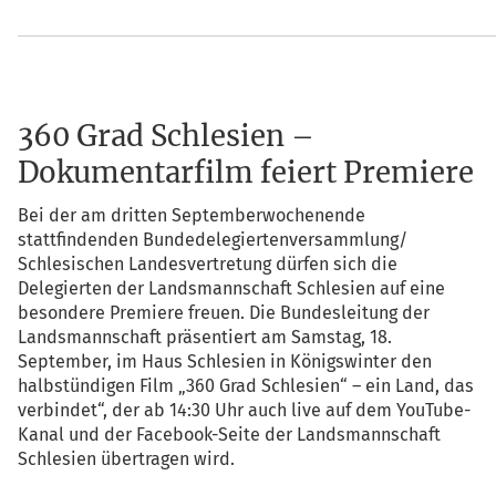
360 Grad Schlesien –
Dokumentarfilm feiert Premiere
Bei der am drit­ten Sep­tem­ber­wo­chen­en­de
statt­fin­den­den Bundedelegiertenversammlung/
Schle­si­schen Lan­des­ver­tre­tung dür­fen sich die
Dele­gier­ten der Lands­mann­schaft Schle­si­en auf eine
beson­de­re Pre­mie­re freu­en. Die Bun­des­lei­tung der
Lands­mann­schaft prä­sen­tiert am Sams­tag, 18.
Sep­tem­ber, im Haus Schle­si­en in Königs­win­ter den
halb­stün­di­gen Film „360 Grad Schle­si­en“ – ein Land, das
ver­bin­det“, der ab 14:30 Uhr auch live auf dem You­Tube-
Kanal und der Face­book-Sei­te der Lands­mann­schaft
Schle­si­en über­tra­gen wird.