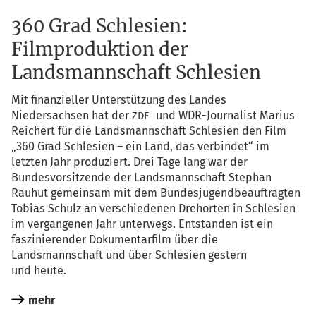
360 Grad Schlesien:
Filmproduktion der
Landsmannschaft Schlesien
Mit finan­zi­el­ler Unter­stüt­zung des Lan­des
Nie­der­sach­sen hat der
und WDR-Jour­na­list Mari­us
ZDF-
Rei­chert für die Lands­mann­schaft Schle­si­en den Film
„360 Grad Schle­si­en – ein Land, das ver­bin­det“ im
letz­ten Jahr pro­du­ziert. Drei Tage lang war der
Bun­des­vor­sit­zen­de der Lands­mann­schaft Ste­phan
Rau­hut gemein­sam mit dem Bun­des­ju­gend­be­auf­trag­ten
Tobi­as Schulz an ver­schie­de­nen Dreh­or­ten in Schle­si­en
im ver­gan­ge­nen Jahr unter­wegs. Ent­stan­den ist ein
fas­zi­nie­ren­der Doku­men­tar­film über die
Lands­mann­schaft und über Schle­si­en ges­tern
und heute.
mehr