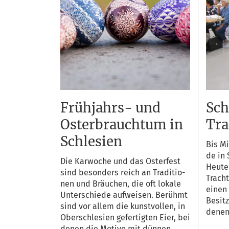
Frühjahrs- und
Sch
Osterbrauchtum in
Tra
Schlesien
Bis Mi
de in 
Die Kar­wo­che und das Oster­fest
Heu­te
sind beson­ders reich an Tra­di­tio­
Trach­
nen und Bräu­chen, die oft loka­le
ei­nen
Unter­schie­de auf­wei­sen. Berühmt
Besitz
sind vor allem die kunst­vol­len, in
denen 
Ober­schle­si­en gefer­tig­ten Eier, bei
denen die Moti­ve mit dün­nen