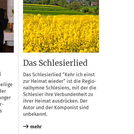
Das Schlesierlied
a
Das Schle­si­er­lied “Kehr ich einst
zur Hei­mat wie­der“ ist die Regio­
i­li­ge
nal­hym­ne Schle­si­ens, mit der die
 der
Schle­si­er ihre Ver­bun­den­heit zu
an­ger
ihrer Hei­mat aus­drü­cken. Der
r­
Autor und der Kom­po­nist sind
rs
unbekannt.
mehr