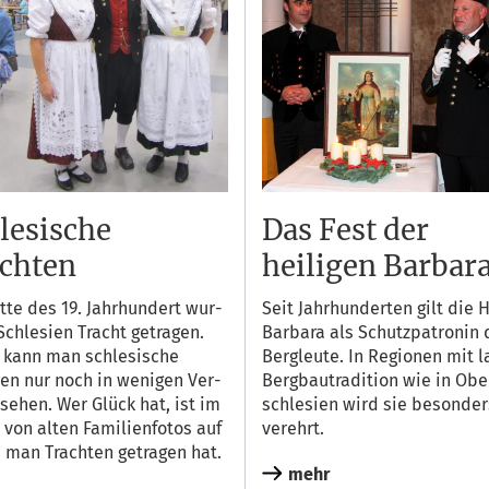
lesische
Das Fest der
chten
heiligen Barbar
t­te des 19. Jahr­hun­dert wur­
Seit Jahr­hun­der­ten gilt die He
Schle­si­en Tracht getra­gen.
Bar­ba­ra als Schutz­pa­tro­nin
 kann man schle­si­sche
Berg­leu­te. In Regio­nen mit l
ten nur noch in weni­gen Ver­
Berg­bau­tra­di­ti­on wie in Obe
 sehen. Wer Glück hat, ist im
schle­si­en wird sie beson­de
 von alten Fami­li­en­fo­tos auf
verehrt.
man Trach­ten getra­gen hat.
mehr