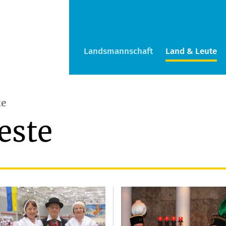
Landsmannschaft
Land & Leute
te
este