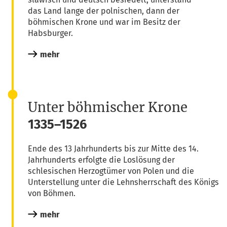
das Land lan­ge der pol­ni­schen, dann der
böh­mi­schen Kro­ne und war im Besitz der
Habsburger.
mehr
Unter böhmischer Krone
1335–1526
Ende des 13 Jahr­hun­derts bis zur Mit­te des 14.
Jahr­hun­derts erfolg­te die Los­lö­sung der
schle­si­schen Her­zog­tü­mer von Polen und die
Unter­stel­lung unter die Lehns­herr­schaft des Königs
von Böhmen.
mehr