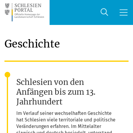
Geschichte
Schlesien von den
Anfängen bis zum 13.
Jahrhundert
Im Ver­lauf sei­ner wech­sel­haf­ten Geschich­te
hat Schle­si­en vie­le ter­ri­to­ria­le und poli­ti­sche
Ver­än­de­run­gen erfah­ren. Im Mit­tel­al­ter
sla­wisch und deutsch besie­delt, unter­stand