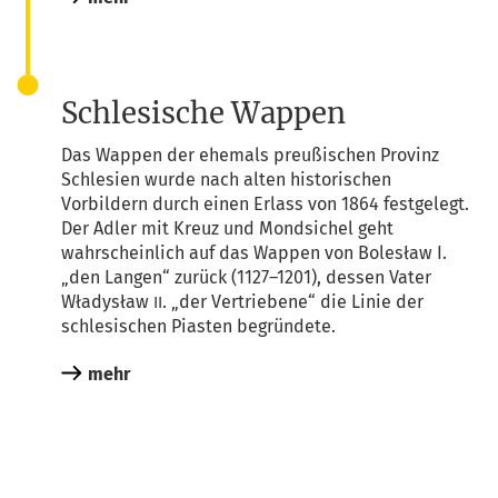
Schlesische Wappen
Das Wap­pen der ehe­mals preu­ßi­schen Pro­vinz
Schle­si­en wur­de nach alten his­to­ri­schen
Vor­bil­dern durch einen Erlass von 1864 fest­ge­legt.
Der Adler mit Kreuz und Mond­si­chel geht
wahr­schein­lich auf das Wap­pen von Bolesław I.
„den Lan­gen“ zurück (1127–1201), des­sen Vater
Wła­dysław
. „der Ver­trie­be­ne“ die Linie der
II
schle­si­schen Pias­ten begründete.
mehr