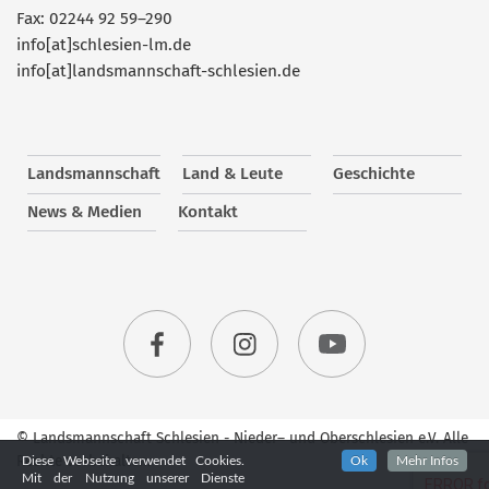
Fax: 02244 92 59–290
info[at]schlesien-lm.de
info[at]landsmannschaft-schlesien.de
Landsmannschaft
Land & Leute
Geschichte
News & Medien
Kontakt
© Landsmannschaft Schlesien - Nieder– und Oberschlesien e.V. Alle
Rechte vorbehalten.
Diese Webseite verwendet Cookies.
Ok
Mehr Infos
Mit der Nutzung unserer Dienste