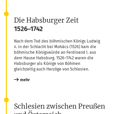
Die Habsburger Zeit
1526–1742
Nach dem Tod des böh­mi­schen Königs Lud­wig
. in der Schlacht bei Mohács (1526) kam die
II
böh­mi­sche Königs­wür­de an Fer­di­nand I. aus
dem Hau­se Habs­burg. 1526–1742 waren die
Habs­bur­ger als Köni­ge von Böh­men
gleich­zei­tig auch Her­zö­ge von Schlesien.
mehr
Schlesien zwischen Preußen