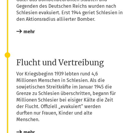
Gegen­den des Deut­schen Reichs wur­den nach
Schle­si­en eva­ku­iert. Erst 1944 geriet Schle­si­en in
den Akti­ons­ra­di­us alli­ier­ter Bomber.
mehr
Flucht und Vertreibung
Vor Kriegs­be­ginn 1939 leb­ten rund 4,6
Mil­lio­nen Men­schen in Schle­si­en. Als die
sowje­ti­schen Streit­kräf­te im Janu­ar 1945 die
Gren­ze zu Schle­si­en über­schrit­ten, begann für
Mil­lio­nen Schle­si­er bei eisi­ger Käl­te die Zeit
der Flucht. Offi­zi­ell „eva­ku­iert“ wer­den
durf­ten nur Frau­en, Kin­der und alte
Menschen.
mehr