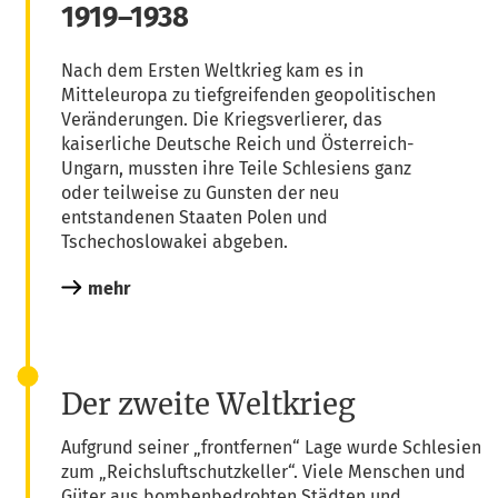
1919–1938
Nach dem Ers­ten Welt­krieg kam es in
Mit­tel­eu­ro­pa zu tief­grei­fen­den geo­po­li­ti­schen
Ver­än­de­run­gen. Die Kriegs­ver­lie­rer, das
kai­ser­li­che Deut­sche Reich und Öster­reich-
Ungarn, muss­ten ihre Tei­le Schle­si­ens ganz
oder teil­wei­se zu Guns­ten der neu
ent­stan­de­nen Staa­ten Polen und
Tsche­cho­slo­wa­kei abgeben.
mehr
Der zweite Weltkrieg
Auf­grund sei­ner „front­fer­nen“ Lage wur­de Schle­si­en
zum „Reichs­luft­schutz­kel­ler“. Vie­le Men­schen und
Güter aus bom­ben­be­droh­ten Städ­ten und