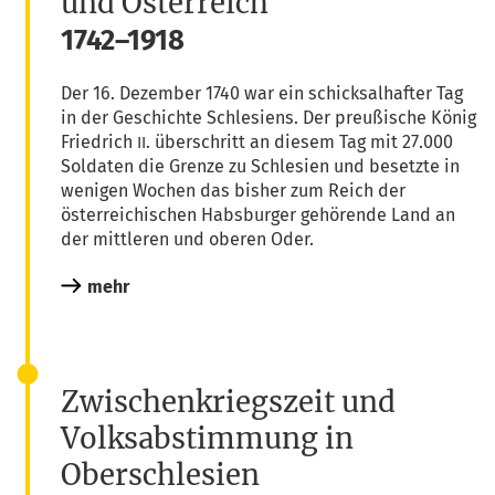
und Österreich
1742–1918
Der 16. Dezem­ber 1740 war ein schick­sal­haf­ter Tag
in der Geschich­te Schle­si­ens. Der preu­ßi­sche König
Fried­rich
. über­schritt an die­sem Tag mit 27.000
II
Sol­da­ten die Gren­ze zu Schle­si­en und besetz­te in
weni­gen Wochen das bis­her zum Reich der
öster­rei­chi­schen Habs­bur­ger gehö­ren­de Land an
der mitt­le­ren und obe­ren Oder.
mehr
Zwischenkriegszeit und
Volksabstimmung in
Oberschlesien