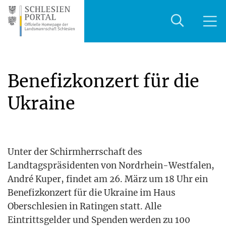
Benefizkonzert für die
Ukraine
Unter der Schirm­herr­schaft des
Land­tags­prä­si­den­ten von Nord­rhein-West­fa­len,
André Kuper, fin­det am 26. März um 18 Uhr ein
Bene­fiz­kon­zert für die Ukrai­ne im Haus
Ober­schle­si­en in Ratin­gen statt. Alle
Ein­tritts­gel­der und Spen­den wer­den zu 100