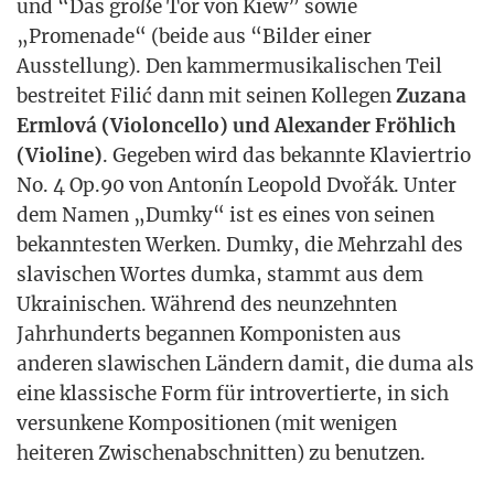
und “Das gro­ße Tor von Kiew” sowie
„Pro­me­na­de“ (bei­de aus “Bil­der einer
Aus­stel­lung). Den kam­mer­mu­si­ka­li­schen Teil
bestrei­tet Filić dann mit sei­nen Kol­le­gen
Zuz­a­na
Erm­l­o­vá (Vio­lon­cel­lo) und Alex­an­der Fröh­lich
(Vio­li­ne)
. Gege­ben wird das bekann­te Kla­vier­trio
No. 4 Op.90 von Antonín Leo­pold Dvořák. Unter
dem Namen „Dum­ky“ ist es eines von sei­nen
bekann­tes­ten Wer­ken. Dum­ky, die Mehr­zahl des
sla­vi­schen Wor­tes dum­ka, stammt aus dem
Ukrai­ni­schen. Wäh­rend des neun­zehn­ten
Jahr­hun­derts began­nen Kom­po­nis­ten aus
ande­ren sla­wi­schen Län­dern damit, die duma als
eine klas­si­sche Form für intro­ver­tier­te, in sich
ver­sun­ke­ne Kom­po­si­tio­nen (mit weni­gen
hei­te­ren Zwi­schen­ab­schnit­ten) zu benutzen.