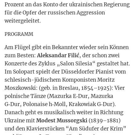
Pro­zent an das Kon­to der ukrai­ni­schen Regie­rung
für die Opfer der rus­si­schen Aggres­si­on
weitergeleitet.
PROGRAMM
Am Flü­gel gibt ein Bekann­ter wie­der sein Kön­nen
zum Bes­ten:
Alek­sand­ar Filić
, der schon zwei
Kon­zer­te des Zyklus „Salon Sile­sia“ gestal­tet hat.
Im Solo­part spielt der Düs­sel­dor­fer Pia­nist vom
schle­sisch-jüdi­schem Kom­po­nis­ten Moritz
Mosz­kow­ski: (geb. in Bres­lau, 1854–1925): Vier
pol­ni­sche Tän­ze (Mazur­ka E‑Dur, Mazur­ka
G‑Dur, Polo­nai­se h‑Moll, Kra­ko­wi­ak G‑Dur).
Danach geht es musi­ka­lisch wei­ter in Rich­tung
Ukrai­ne mit
Mode­st Mus­sorg­ski
(1839–1881)
und den Kla­vier­stü­cken “Am Süd­ufer der Krim”