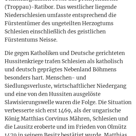
(Troppau)-Ratibor. Das west­li­cher lie­gen­de
Nie­der­schle­si­en umfass­te ent­spre­chend die
Fürs­ten­tü­mer des unge­teil­ten Her­zog­tums
Schle­si­en ein­schließ­lich des geist­li­chen
Fürs­ten­tums Neisse.
Die gegen Katho­li­ken und Deut­sche gerich­te­ten
Hus­si­ten­krie­ge tra­fen Schle­si­en als katho­lisch
und deutsch gepräg­tes Neben­land Böh­mens
beson­ders hart. Men­schen- und
Sied­lungs­ver­lus­te, wirt­schaft­li­cher Nie­der­gang
und eine von den Hus­si­ten aus­ge­lös­te
Sla­wi­sie­rungs­wel­le waren die Fol­ge. Die Situa­ti­on
ver­bes­ser­te sich erst 1469, als der unga­ri­sche
König Mat­thi­as Cor­vi­nus Mäh­ren, Schle­si­en und
die Lau­sitz erober­te und im Frie­den von Olmütz
1479 in sei­nem Besitz bestä­tigt wur­de. Mat­thi­as