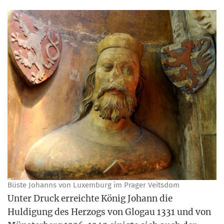
Büs­te Johanns von Luxem­burg im Pra­ger Veitsdom
Unter Druck erreich­te König Johann die
Hul­di­gung des Her­zogs von Glo­gau 1331 und von