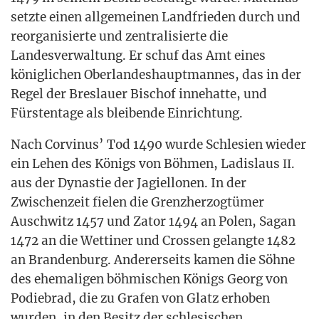
setz­te einen all­ge­mei­nen Land­frie­den durch und
reor­ga­ni­sier­te und zen­tra­li­sier­te die
Lan­des­ver­wal­tung. Er schuf das Amt eines
könig­li­chen Ober­lan­des­haupt­man­nes, das in der
Regel der Bres­lau­er Bischof inne­hat­te, und
Fürs­ten­ta­ge als blei­ben­de Einrichtung.
Nach Cor­vi­nus’ Tod 1490 wur­de Schle­si­en wie­der
ein Lehen des Königs von Böh­men, Ladis­laus
.
II
aus der Dynas­tie der Jagiel­lo­nen. In der
Zwi­schen­zeit fie­len die Grenz­her­zog­tü­mer
Ausch­witz 1457 und Zator 1494 an Polen, Sagan
1472 an die Wet­ti­ner und Cros­sen gelang­te 1482
an Bran­den­burg. Ande­rer­seits kamen die Söh­ne
des ehe­ma­li­gen böh­mi­schen Königs Georg von
Podieb­rad, die zu Gra­fen von Glatz erho­ben
wur­den, in den Besitz der schle­si­schen