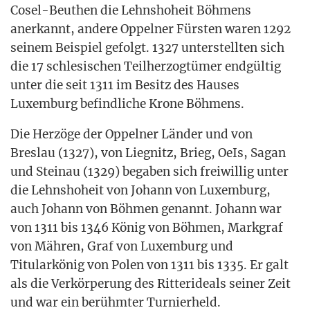
Cosel-Beu­then die Lehns­ho­heit Böh­mens
aner­kannt, ande­re Oppel­ner Fürs­ten waren 1292
sei­nem Bei­spiel gefolgt. 1327 unter­stell­ten sich
die 17 schle­si­schen Teil­her­zog­tü­mer end­gül­tig
unter die seit 1311 im Besitz des Hau­ses
Luxem­burg befind­li­che Kro­ne Böhmens.
Die Her­zö­ge der Oppel­ner Län­der und von
Bres­lau (1327), von Lie­gnitz, Brieg, OeIs, Sagan
und Stein­au (1329) bega­ben sich frei­wil­lig unter
die Lehns­ho­heit von Johann von Luxem­burg,
auch Johann von Böh­men genannt. Johann war
von 1311 bis 1346 König von Böh­men, Mark­graf
von Mäh­ren, Graf von Luxem­burg und
Titu­lar­kö­nig von Polen von 1311 bis 1335. Er galt
als die Ver­kör­pe­rung des Rit­ter­ide­als sei­ner Zeit
und war ein berühm­ter Turnierheld.