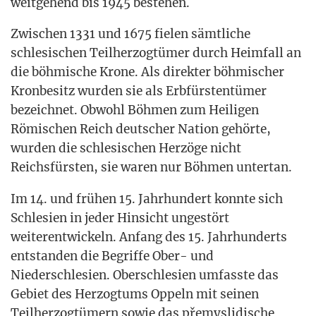
weit­ge­hend bis 1945 bestehen.
Zwi­schen 1331 und 1675 fie­len sämt­li­che
schle­si­schen Teil­her­zog­tü­mer durch Heim­fall an
die böh­mi­sche Kro­ne. Als direk­ter böh­mi­scher
Kron­be­sitz wur­den sie als Erb­fürs­ten­tü­mer
bezeich­net. Obwohl Böh­men zum Hei­li­gen
Römi­schen Reich deut­scher Nati­on gehör­te,
wur­den die schle­si­schen Her­zö­ge nicht
Reichs­fürs­ten, sie waren nur Böh­men untertan.
Im 14. und frü­hen 15. Jahr­hun­dert konn­te sich
Schle­si­en in jeder Hin­sicht unge­stört
wei­ter­ent­wi­ckeln. Anfang des 15. Jahr­hun­derts
ent­stan­den die Begrif­fe Ober- und
Nie­der­schle­si­en. Ober­schle­si­en umfass­te das
Gebiet des Her­zog­tums Oppeln mit sei­nen
Teil­her­zog­tü­mern sowie das pře­mys­li­di­sche