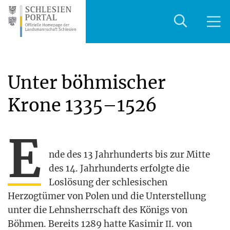
Unter böhmischer
Krone
1335–1526
E
nde des 13 Jahr­hun­derts bis zur Mit­te
des 14. Jahr­hun­derts erfolg­te die
Los­lö­sung der schle­si­schen
Her­zog­tü­mer von Polen und die Unter­stel­lung
unter die Lehns­herr­schaft des Königs von
Böh­men. Bereits 1289 hat­te Kasi­mir
. von
II