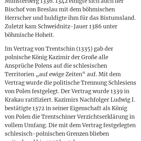
Müns­ter­berg 1336. 1342 einig­te sich auch der
Bischof von Bres­lau mit dem böh­mi­schen
Herr­scher und hul­dig­te ihm für das Bis­tums­land.
Zuletzt kam Schweid­nitz-Jau­er 1386 unter
böh­mi­sche Hoheit.
Im Ver­trag von Trent­schin (1335) gab der
pol­ni­sche König Kazi­mir der Gro­ße alle
Ansprü­che Polens auf die schle­si­schen
Ter­ri­to­ri­en „auf ewi­ge Zei­ten“ auf. Mit dem
Ver­trag wur­de die poli­ti­sche Tren­nung Schle­si­ens
von Polen fest­ge­legt. Der Ver­trag wur­de 1339 in
Kra­kau rati­fi­ziert. Kazi­mirs Nach­fol­ger Lud­wig I.
bestä­tig­te 1372 in sei­ner Eigen­schaft als König
von Polen die Trents­chi­ner Ver­zichts­er­klä­rung in
vol­lem Umfang. Die mit dem Ver­trag fest­ge­leg­ten
schle­sisch-pol­ni­schen Gren­zen blie­ben