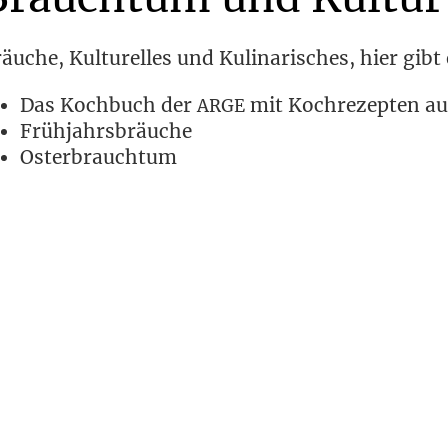
äu­che, Kul­tu­rel­les und Kuli­na­ri­sches, hier gibt
Das Koch­buch der
mit Koch­re­zep­ten a
ARGE
Früh­jahrs­bräu­che
Oster­brauch­tum