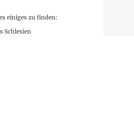
 es eini­ges zu finden:
us Schlesien