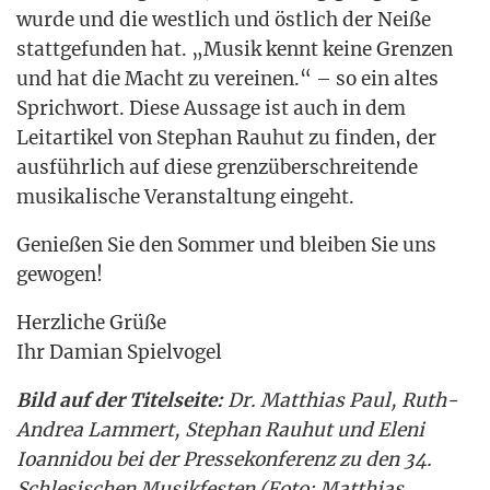
wur­de und die west­lich und öst­lich der Nei­ße
statt­ge­fun­den hat. „Musik kennt kei­ne Gren­zen
und hat die Macht zu ver­ei­nen.“ – so ein altes
Sprich­wort. Die­se Aus­sa­ge ist auch in dem
Leit­ar­ti­kel von Ste­phan Rau­hut zu fin­den, der
aus­führ­lich auf die­se grenz­über­schrei­ten­de
musi­ka­li­sche Ver­an­stal­tung eingeht.
Genie­ßen Sie den Som­mer und blei­ben Sie uns
gewogen!
Herz­li­che Grü­ße
Ihr Dami­an Spielvogel
Bild auf der Titel­sei­te:
Dr. Mat­thi­as Paul, Ruth-
Andrea Lam­mert, Ste­phan Rau­hut und Ele­ni
Ioann­idou bei der Pres­se­kon­fe­renz zu den 34.
Schle­si­schen Musik­fes­ten (Foto: Mat­thi­as