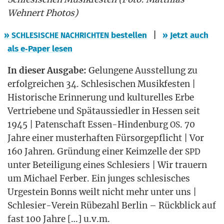
Weh­nert Photos)
|
»
bestel­len
» Jetzt auch
SCHLESISCHE
NACHRICHTEN
als e‑Paper lesen
In die­ser Aus­ga­be:
Gelun­ge­ne Aus­stel­lung zu
erfolg­rei­chen 34. Schle­si­schen Musik­fes­ten |
His­to­ri­sche Erin­ne­rung und kul­tu­rel­les Erbe
Ver­trie­be­ne und Spät­aus­sied­ler in Hes­sen seit
1945 | Paten­schaft Essen-Hin­den­burg
. 70
OS
Jah­re einer mus­ter­haf­ten Für­sor­ge­pflicht | Vor
160 Jah­ren. Grün­dung einer Keim­zel­le der
SPD
unter Betei­li­gung eines Schle­si­ers | Wir trau­ern
um Micha­el Fer­ber. Ein jun­ges schle­si­sches
Urge­stein Bonns weilt nicht mehr unter uns |
Schle­si­er-Ver­ein Rübe­zahl Ber­lin – Rück­blick auf
fast 100 Jah­re […] u.v.m.