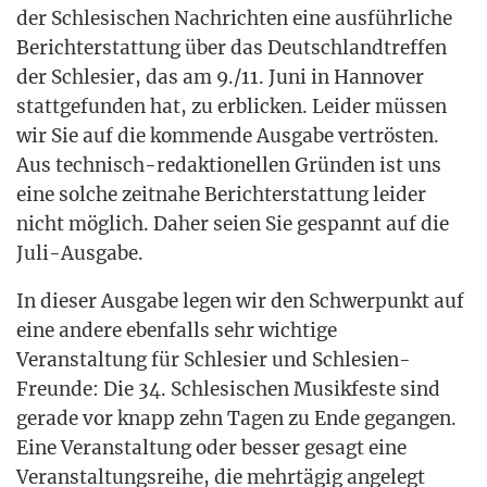
der Schle­si­schen Nach­rich­ten eine aus­führ­li­che
Bericht­erstat­tung über das Deutsch­land­tref­fen
der Schle­si­er, das am 9./11. Juni in Han­no­ver
statt­ge­fun­den hat, zu erbli­cken. Lei­der müs­sen
wir Sie auf die kom­men­de Aus­ga­be ver­trös­ten.
Aus tech­nisch-redak­tio­nel­len Grün­den ist uns
eine sol­che zeit­na­he Bericht­erstat­tung lei­der
nicht mög­lich. Daher sei­en Sie gespannt auf die
Juli-Ausgabe.
In die­ser Aus­ga­be legen wir den Schwer­punkt auf
eine ande­re eben­falls sehr wich­ti­ge
Ver­an­stal­tung für Schle­si­er und Schle­si­en-
Freun­de: Die 34. Schle­si­schen Musik­fes­te sind
gera­de vor knapp zehn Tagen zu Ende gegan­gen.
Eine Ver­an­stal­tung oder bes­ser gesagt eine
Ver­an­stal­tungs­rei­he, die mehr­tä­gig ange­legt