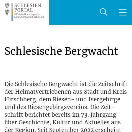
Schlesische Bergwacht
Die Schle­si­sche Berg­wacht ist die Zeit­schrift
der Hei­mat­ver­trie­be­nen aus Stadt und Kreis
Hirsch­berg, dem Rie­sen- und Iser­ge­bir­ge
und des Rie­sen­ge­birgs­ver­eins. Die Zeit­
schrift berich­tet bereits im 73. Jahr­gang
über Geschich­te, Kul­tur und Aktu­el­les aus
der Regi­on. Seit Sep­tem­ber 2022 erscheint