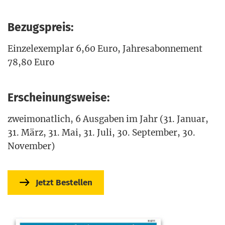
Bezugspreis:
Ein­zel­ex­em­plar 6,60 Euro, Jah­res­abon­ne­ment
78,80 Euro
Erscheinungsweise:
zwei­mo­nat­lich,
6 Aus­ga­ben im
Jahr (31. Janu­ar,
31. März, 31. Mai, 31.
Juli, 30. Sep­tem­ber, 30.
November)
Jetzt Bestel­len