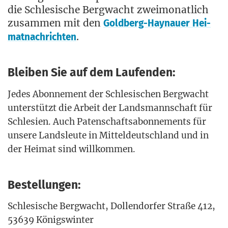
die Schle­si­sche Berg­wacht zwei­mo­nat­lich
zusam­men mit den
Gold­berg-Hay­nau­er Hei­
.
mat­nach­rich­ten
Bleiben Sie auf dem Laufenden:
Jedes
Abon­ne­ment
der Schle­si­schen Berg­wacht
unter­stützt die Arbeit der Lands­mann­schaft für
Schle­si­en. Auch
Paten­schafts­abon­ne­ments
für
unse­re Lands­leu­te in Mit­tel­deutsch­land und in
der Hei­mat sind willkommen.
Bestellungen:
Schle­si­sche Berg­wacht,
Dol­len­dor­fer Stra­ße 412,
53639 Königswinter