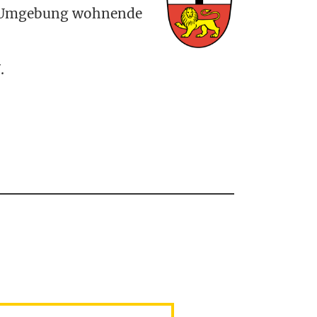
 Umge­bung woh­nende
.