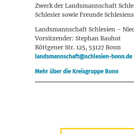
Zweck der Lands­mann­schaft Schle­
Schle­sier sowie Freun­de Schle­si
Lands­mann­schaft Schle­sien – Nie­
Vor­sit­zen­der: Ste­phan Rau­hut
Rött­ge­ner Str. 125, 53127 Bonn
landsmannschaft@schlesien-bonn.de
Mehr über die Kreis­grup­pe Bonn