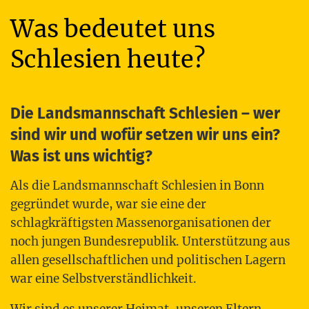
Was bedeutet uns
Schlesien heute?
Die Landsmannschaft Schlesien – wer
sind wir und wofür setzen wir uns ein?
Was ist uns wichtig?
Als die Lands­mann­schaft Schle­si­en in Bonn
gegrün­det wur­de, war sie eine der
schlag­kräf­tigs­ten Mas­sen­or­ga­ni­sa­tio­nen der
noch jun­gen Bun­des­re­pu­blik. Unter­stüt­zung aus
allen gesell­schaft­li­chen und poli­ti­schen Lagern
war eine Selbstverständlichkeit.
Wir sind es unse­rer Hei­mat, unse­ren Eltern,