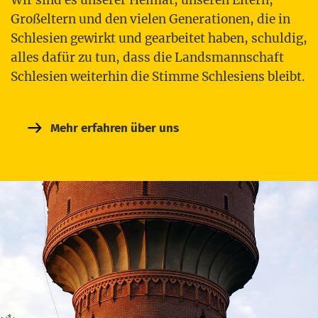
Groß­el­tern und den vie­len Gene­ra­tio­nen, die in
Schle­si­en gewirkt und gear­bei­tet haben, schul­dig,
alles dafür zu tun, dass die Lands­mann­schaft
Schle­si­en wei­ter­hin die Stim­me Schle­si­ens bleibt.
Mehr erfah­ren über uns