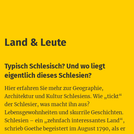
Land & Leute
Typisch Schlesisch? Und wo liegt
eigentlich dieses Schlesien?
Hier erfah­ren Sie mehr zur Geo­gra­phie,
Archi­tek­tur und Kul­tur Schle­si­ens. Wie „tickt“
der Schle­si­er, was macht ihn aus?
Lebens­ge­wohn­hei­ten und skur­ri­le Geschich­ten.
Schle­si­en – ein „zehn­fach inter­es­san­tes Land“,
schrieb Goe­the begeis­tert im August 1790, als er