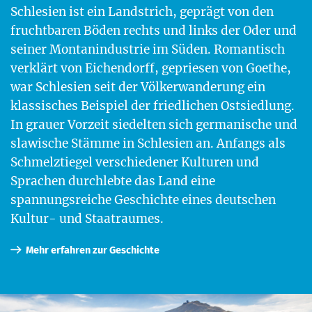
Schle­si­en ist ein Land­strich, geprägt von den
frucht­ba­ren Böden rechts und links der Oder und
sei­ner Mon­tan­in­dus­trie im Süden. Roman­tisch
ver­klärt von Eichen­dorff, geprie­sen von Goe­the,
war Schle­si­en seit der Völ­ker­wan­de­rung ein
klas­si­sches Bei­spiel der fried­li­chen Ost­sied­lung.
In grau­er Vor­zeit sie­del­ten sich ger­ma­ni­sche und
sla­wi­sche Stäm­me in Schle­si­en an. Anfangs als
Schmelz­tie­gel ver­schie­de­ner Kul­tu­ren und
Spra­chen durch­leb­te das Land eine
span­nungs­rei­che Geschich­te eines deut­schen
Kul­tur- und Staatraumes.
Mehr erfah­ren zur Geschichte