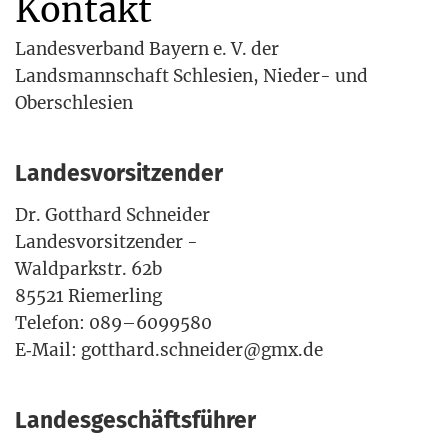
Kontakt
Lan­des­ver­band Bay­ern e. V. der
Lands­mann­schaft Schle­si­en, Nie­der- und
Oberschlesien
Landesvorsitzender
Dr. Gott­hard Schnei­der
Lan­des­vor­sit­zen­der -
Wald­park­str. 62b
85521 Rie­mer­ling
Tele­fon: 089–6099580
E‑Mail: gotthard.schneider@gmx.de
Landesgeschäftsführer