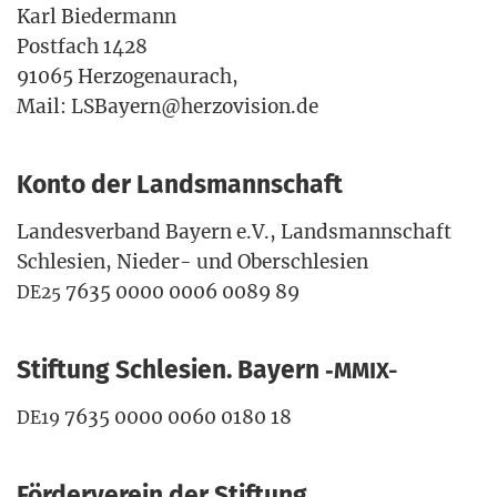
Karl Bie­der­mann
Post­fach 1428
91065 Her­zo­gen­au­rach,
Mail: LSBayern@herzovision.de
Konto der Landsmannschaft
Lan­des­ver­band Bay­ern e.V., Lands­mann­schaft
Schle­si­en, Nie­der- und Ober­schle­si­en
7635 0000 0006 0089 89
DE25
Stiftung Schlesien. Bayern ‑
MMIX-
7635 0000 0060 0180 18
DE19
Förderverein der Stiftung