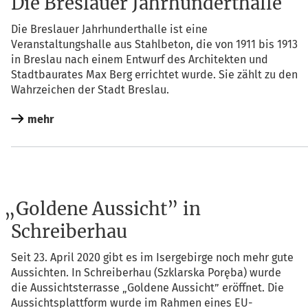
Die Breslauer Jahrhunderthalle
Die Bres­lau­er Jahr­hun­dert­hal­le ist eine
Ver­an­stal­tungs­hal­le aus Stahl­be­ton, die von 1911 bis 1913
in Bres­lau nach einem Ent­wurf des Archi­tek­ten und
Stadt­bau­ra­tes Max Berg errich­tet wur­de. Sie zählt zu den
Wahr­zei­chen der Stadt Breslau.
mehr
„
Goldene Aussicht” in
Schreiberhau
Seit 23. April 2020 gibt es im Iser­ge­bir­ge noch mehr gute
Aus­sich­ten. In Schrei­ber­hau (Szklars­ka Porę­ba) wur­de
die Aus­sichts­ter­ras­se „Gol­de­ne Aus­sicht” eröff­net. Die
Aus­sichts­platt­form wur­de im Rah­men eines EU-