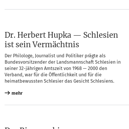
Dr. Herbert Hupka — Schlesien
ist sein Vermächtnis
Der Phi­lo­lo­ge, Jour­na­list und Poli­ti­ker präg­te als
Bun­des­vor­sit­zen­der der Lands­mann­schaft Schle­si­en in
sei­ner 32-jäh­ri­gen Amts­zeit von 1968 — 2000 den
Ver­band, war für die Öffent­lich­keit und für die
hei­mat­be­wuss­ten Schle­si­er das Gesicht Schlesiens.
mehr