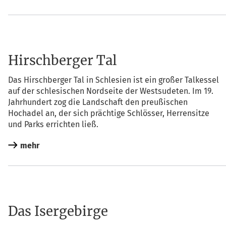
Hirschberger Tal
Das Hirsch­ber­ger Tal in Schle­si­en ist ein gro­ßer Tal­kes­sel
auf der schle­si­schen Nord­sei­te der West­su­de­ten. Im 19.
Jahr­hun­dert zog die Land­schaft den preu­ßi­schen
Hoch­adel an, der sich präch­ti­ge Schlös­ser, Her­ren­sit­ze
und Parks errich­ten ließ.
mehr
Das Isergebirge