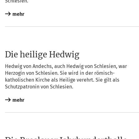
Schlesien.
mehr
Die heilige Hedwig
Hed­wig von Andechs, auch Hed­wig von Schle­si­en, war
Her­zo­gin von Schle­si­en. Sie wird in der römisch-
katho­li­schen Kir­che als Hei­li­ge ver­ehrt. Sie gilt als
Schutz­pa­tro­nin von Schlesien.
mehr