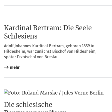
Kardinal Bertram: Die Seele
Schlesiens
Adolf Johan­nes Kar­di­nal Bert­ram, gebo­ren 1859 in
Hil­des­heim, war zunächst Bischof von Hil­des­heim,
spä­ter Erz­bi­schof von Breslau.
mehr
Die schlesische