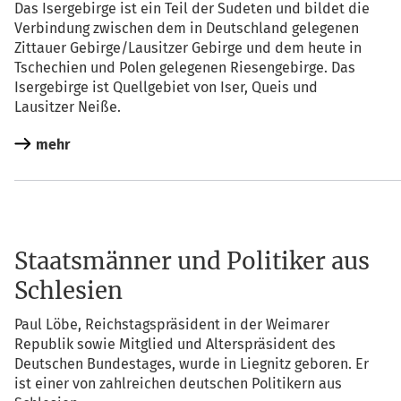
Das Iser­ge­bir­ge ist ein Teil der Sude­ten und bil­det die
Ver­bin­dung zwi­schen dem in Deutsch­land gele­ge­nen
Zit­tau­er Gebirge/Lausitzer Gebir­ge und dem heu­te in
Tsche­chi­en und Polen gele­ge­nen Rie­sen­ge­bir­ge. Das
Iser­ge­bir­ge ist Quell­ge­biet von Iser, Queis und
Lau­sit­zer Neiße.
mehr
Staatsmänner und Politiker aus
Schlesien
Paul Löbe, Reichs­tags­prä­si­dent in der Wei­ma­rer
Repu­blik sowie Mit­glied und Alters­prä­si­dent des
Deut­schen Bun­des­ta­ges, wur­de in Lie­gnitz gebo­ren. Er
ist einer von zahl­rei­chen deut­schen Poli­ti­kern aus