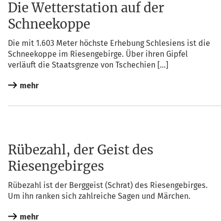
Die Wetterstation auf der
Schneekoppe
Die mit 1.603 Meter höchs­te Erhe­bung Schle­si­ens ist die
Schnee­kop­pe im Rie­sen­ge­bir­ge. Über ihren Gip­fel
ver­läuft die Staats­gren­ze von Tschechien […]
mehr
Rübezahl, der Geist des
Riesengebirges
Rübe­zahl ist der Berg­geist (Schrat) des Rie­sen­ge­bir­ges.
Um ihn ran­ken sich zahl­rei­che Sagen und Märchen.
mehr