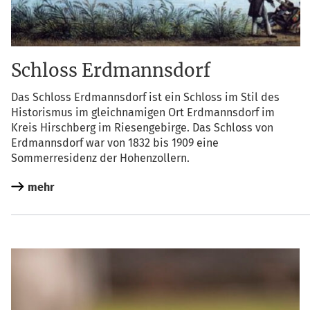
Schloss Erdmannsdorf
Das Schloss Erd­manns­dorf ist ein Schloss im Stil des
His­to­ris­mus im gleich­na­mi­gen Ort Erd­manns­dorf im
Kreis Hirsch­berg im Rie­sen­ge­bir­ge. Das Schloss von
Erd­manns­dorf war von 1832 bis 1909 eine
Som­mer­re­si­denz der Hohenzollern.
mehr