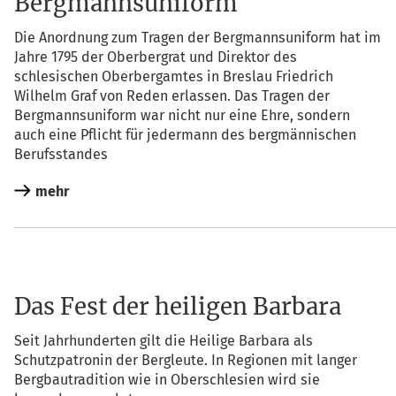
Bergmannsuniform
Die Anord­nung zum Tra­gen der Berg­manns­uni­form hat im
Jah­re 1795 der Ober­ber­grat und Direk­tor des
schle­si­schen Ober­berg­am­tes in Bres­lau Fried­rich
Wil­helm Graf von Reden erlas­sen. Das Tra­gen der
Berg­manns­uni­form war nicht nur eine Ehre, son­dern
auch eine Pflicht für jeder­mann des berg­män­ni­schen
Berufsstandes
mehr
Das Fest der heiligen Barbara
Seit Jahr­hun­der­ten gilt die Hei­li­ge Bar­ba­ra als
Schutz­pa­tro­nin der Berg­leu­te. In Regio­nen mit lan­ger
Berg­bau­tra­di­ti­on wie in Ober­schle­si­en wird sie