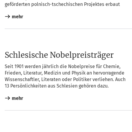
geför­der­ten pol­nisch-tsche­chi­schen Pro­jek­tes erbaut
mehr
Schlesische Nobelpreisträger
Seit 1901 wer­den jähr­lich die Nobel­prei­se für Che­mie,
Frie­den, Lite­ra­tur, Medi­zin und Phy­sik an her­vor­ra­gen­de
Wis­sen­schaft­ler, Lite­ra­ten oder Poli­ti­ker ver­lie­hen. Auch
13 Per­sön­lich­kei­ten aus Schle­si­en gehö­ren dazu.
mehr