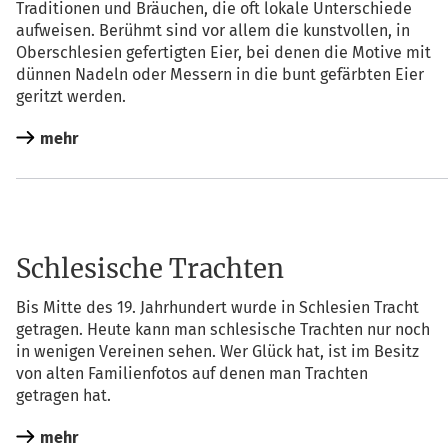
Tra­di­tio­nen und Bräu­chen, die oft loka­le Unter­schie­de
auf­wei­sen. Berühmt sind vor allem die kunst­vol­len, in
Ober­schle­si­en gefer­tig­ten Eier, bei denen die Moti­ve mit
dün­nen Nadeln oder Mes­sern in die bunt gefärb­ten Eier
geritzt werden.
mehr
Schlesische Trachten
Bis Mit­te des 19. Jahr­hun­dert wur­de in Schle­si­en Tracht
getra­gen. Heu­te kann man schle­si­sche Trach­ten nur noch
in weni­gen Ver­ei­nen sehen. Wer Glück hat, ist im Besitz
von alten Fami­li­en­fo­tos auf denen man Trach­ten
getra­gen hat.
mehr