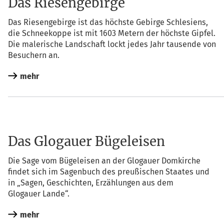
Das Riesengebirge
Das Rie­sen­ge­bir­ge ist das höchs­te Gebir­ge Schle­si­ens,
die Schnee­kop­pe ist mit 1603 Metern der höchs­te Gip­fel.
Die male­ri­sche Land­schaft lockt jedes Jahr tau­sen­de von
Besu­chern an.
mehr
Das Glogauer Bügeleisen
Die Sage vom Bügel­eisen an der Glo­gau­er Dom­kir­che
fin­det sich im Sagen­buch des preu­ßi­schen Staa­tes und
in „Sagen, Geschich­ten, Erzäh­lun­gen aus dem
Glo­gau­er Lande“.
mehr