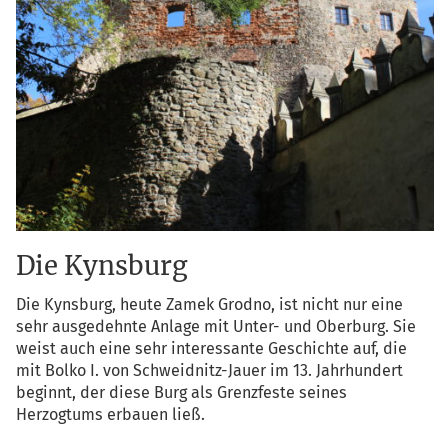
Die Kynsburg
Die Kyns­burg, heu­te Zamek Grod­no, ist nicht nur eine
sehr aus­ge­dehn­te Anla­ge mit Unter- und Ober­burg. Sie
weist auch eine sehr inter­es­san­te Geschich­te auf, die
mit Bol­ko I. von Schweid­nitz-Jau­er im 13. Jahr­hun­dert
beginnt, der die­se Burg als Grenz­fes­te sei­nes
Her­zog­tums erbau­en ließ.