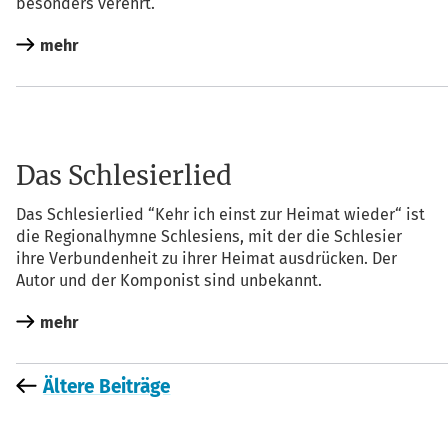
beson­ders verehrt.
mehr
Das Schlesierlied
Das Schle­si­er­lied “Kehr ich einst zur Hei­mat wie­der“ ist
die Regio­nal­hym­ne Schle­si­ens, mit der die Schle­si­er
ihre Ver­bun­den­heit zu ihrer Hei­mat aus­drü­cken. Der
Autor und der Kom­po­nist sind unbekannt.
mehr
Ältere Beiträge