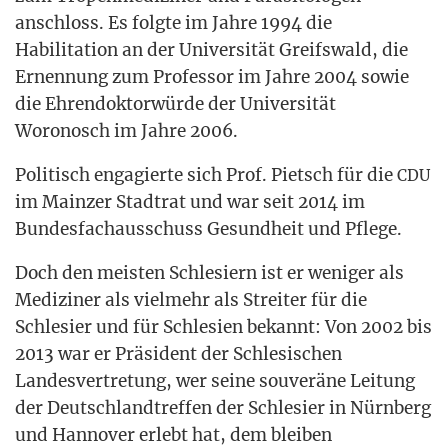
anschloss. Es folg­te im Jah­re 1994 die
Habi­li­ta­ti­on an der Uni­ver­si­tät Greifs­wald, die
Ernen­nung zum Pro­fes­sor im Jah­re 2004 sowie
die Ehren­dok­tor­wür­de der Uni­ver­si­tät
Woro­nosch im Jah­re 2006.
Poli­tisch enga­gier­te sich Prof. Pietsch für die
CDU
im Main­zer Stadt­rat und war seit 2014 im
Bun­des­fach­aus­schuss Gesund­heit und Pflege.
Doch den meis­ten Schle­si­ern ist er weni­ger als
Medi­zi­ner als viel­mehr als Strei­ter für die
Schle­si­er und für Schle­si­en bekannt: Von 2002 bis
2013 war er Prä­si­dent der Schle­si­schen
Lan­des­ver­tre­tung, wer sei­ne sou­ve­rä­ne Lei­tung
der Deutsch­land­tref­fen der Schle­si­er in Nürn­berg
und Han­no­ver erlebt hat, dem blei­ben