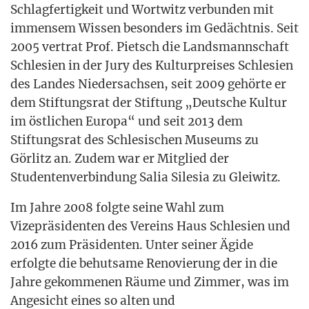
Schlag­fer­tig­keit und Wort­witz ver­bun­den mit
immensem Wis­sen beson­ders im Gedächt­nis. Seit
2005 ver­trat Prof. Pietsch die Lands­mann­schaft
Schle­si­en in der Jury des Kul­tur­prei­ses Schle­si­en
des Lan­des Nie­der­sach­sen, seit 2009 gehör­te er
dem Stif­tungs­rat der Stif­tung „Deut­sche Kul­tur
im öst­li­chen Euro­pa“ und seit 2013 dem
Stif­tungs­rat des Schle­si­schen Muse­ums zu
Gör­litz an. Zudem war er Mit­glied der
Stu­den­ten­ver­bin­dung Salia Sile­sia zu Gleiwitz.
Im Jah­re 2008 folg­te sei­ne Wahl zum
Vize­prä­si­den­ten des Ver­eins Haus Schle­si­en und
2016 zum Prä­si­den­ten. Unter sei­ner Ägi­de
erfolg­te die behut­sa­me Reno­vie­rung der in die
Jah­re gekom­me­nen Räu­me und Zim­mer, was im
Ange­sicht eines so alten und