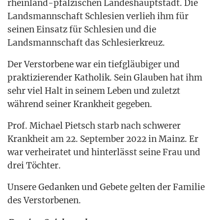
rhein­land-pfäl­zi­schen Lan­des­haupt­stadt. Die
Lands­mann­schaft Schle­si­en ver­lieh ihm für
sei­nen Ein­satz für Schle­si­en und die
Lands­mann­schaft das Schlesierkreuz.
Der Ver­stor­be­ne war ein tief­gläu­bi­ger und
prak­ti­zie­ren­der Katho­lik. Sein Glau­ben hat ihm
sehr viel Halt in sei­nem Leben und zuletzt
wäh­rend sei­ner Krank­heit gegeben.
Prof. Micha­el Pietsch starb nach schwe­rer
Krank­heit am 22. Sep­tem­ber 2022 in Mainz. Er
war ver­hei­ra­tet und hin­ter­lässt sei­ne Frau und
drei Töchter.
Unse­re Gedan­ken und Gebe­te gel­ten der Fami­lie
des Verstorbenen.