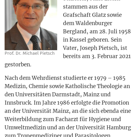
stam­men aus der
Graf­schaft Glatz sowie
dem Wal­den­bur­ger
Berg­land, am 28. Juli 1958
in Kas­sel gebo­ren. Sein
Vater, Joseph Pietsch, ist
Prof. Dr. Micha­el Pietsch
bereits am 3. Febru­ar 2021
gestorben.
Nach dem Wehr­dienst stu­dier­te er 1979 – 1985
Medi­zin, Che­mie sowie Katho­li­sche Theo­lo­gie an
den Uni­ver­si­tä­ten Darm­stadt, Mainz und
Inns­bruck. Im Jah­re 1986 erfolg­te die Pro­mo­ti­on
an der Uni­ver­si­tät Mainz, an die sich eben­da eine
Wei­ter­bil­dung zum Fach­arzt für Hygie­ne und
Umwelt­me­di­zin und an der Uni­ver­si­tät Ham­burg
zum Tro­pen­me­di­zi­ner und Para­si­to­lo­gen