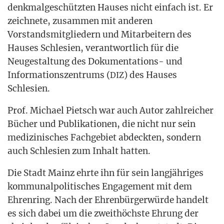
denk­mal­ge­schütz­ten Hau­ses nicht ein­fach ist. Er
zeich­ne­te, zusam­men mit ande­ren
Vor­stands­mit­glie­dern und Mit­ar­bei­tern des
Hau­ses Schle­si­en, ver­ant­wort­lich für die
Neu­ge­stal­tung des Doku­men­ta­ti­ons- und
Infor­ma­ti­ons­zen­trums (
) des Hau­ses
DIZ
Schlesien.
Prof. Micha­el Pietsch war auch Autor zahl­rei­cher
Bücher und Publi­ka­tio­nen, die nicht nur sein
medi­zi­ni­sches Fach­ge­biet abdeck­ten, son­dern
auch Schle­si­en zum Inhalt hatten.
Die Stadt Mainz ehr­te ihn für sein lang­jäh­ri­ges
kom­mu­nal­po­li­ti­sches Enga­ge­ment mit dem
Ehren­ring. Nach der Ehren­bür­ger­wür­de han­delt
es sich dabei um die zweit­höchs­te Ehrung der