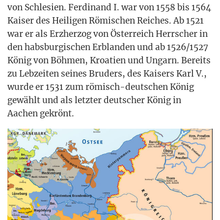
von Schle­si­en. Fer­di­nand I. war von 1558 bis 1564
Kai­ser des Hei­li­gen Römi­schen Rei­ches. Ab 1521
war er als Erz­her­zog von Öster­reich Herr­scher in
den habs­bur­gi­schen Erb­lan­den und ab 1526/1527
König von Böh­men, Kroa­ti­en und Ungarn. Bereits
zu Leb­zei­ten sei­nes Bru­ders, des Kai­sers Karl V.,
wur­de er 1531 zum römisch-deut­schen König
gewählt und als letz­ter deut­scher König in
Aachen gekrönt.