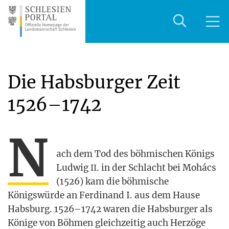
Die Habsburger Zeit
1526–1742
N
ach dem Tod des böh­mi­schen Königs
Lud­wig
. in der Schlacht bei Mohács
II
(1526) kam die böh­mi­sche
Königs­wür­de an Fer­di­nand I. aus dem Hau­se
Habs­burg. 1526–1742 waren die Habs­bur­ger als
Köni­ge von Böh­men gleich­zei­tig auch Her­zö­ge