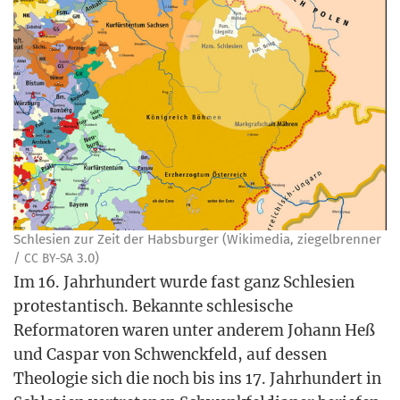
Schle­si­en zur Zeit der Habs­bur­ger (Wiki­me­dia, zie­gel­bren­ner
/
3.0)
CC
BY-SA
Im 16. Jahr­hun­dert wur­de fast ganz Schle­si­en
pro­tes­tan­tisch. Bekann­te schle­si­sche
Refor­ma­to­ren waren unter ande­rem Johann Heß
und Cas­par von Schwenck­feld, auf des­sen
Theo­lo­gie sich die noch bis ins 17. Jahr­hun­dert in