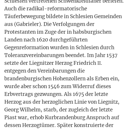
Schle­si­en ver­tre­te­nen Schwenk­fel­dia­ner berie­fen.
Auch die radi­kal-refor­ma­to­ri­sche
Täu­fer­be­we­gung bil­de­te in Schle­si­en Gemein­den
aus (Gabrie­ler). Die Ver­fol­gun­gen der
Pro­tes­tan­ten im Zuge der in habs­bur­gi­schen
Lan­den nach 1620 durch­ge­führ­ten
Gegen­re­for­ma­ti­on wur­den in Schle­si­en durch
Tole­ranz­ver­ein­ba­run­gen been­det. Im Jahr 1537
setz­te der Lie­gnit­zer Her­zog Fried­rich
.
II
ent­ge­gen den Ver­ein­ba­run­gen die
bran­den­bur­gi­schen Hohen­zol­lern als Erben ein,
wur­de aber schon 1546 zum Wider­ruf die­ses
Erb­ver­trags gezwun­gen. Als 1675 der letz­te
Her­zog aus der her­zog­li­chen Linie von Lie­gnitz,
Georg Wil­helm, starb, der zugleich der letz­te
Piast war, erhob Kur­bran­den­burg Anspruch auf
des­sen Her­zog­tü­mer. Spä­ter kon­stru­ier­te der