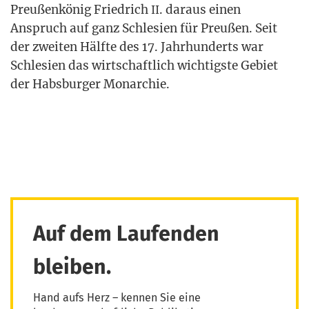
Preu­ßen­kö­nig Fried­rich
. dar­aus einen
II
Anspruch auf ganz Schle­si­en für Preu­ßen. Seit
der zwei­ten Hälf­te des 17. Jahr­hun­derts war
Schle­si­en das wirt­schaft­lich wich­tigs­te Gebiet
der Habs­bur­ger Monarchie.
Auf dem Laufenden
bleiben.
Hand aufs Herz – kennen Sie eine