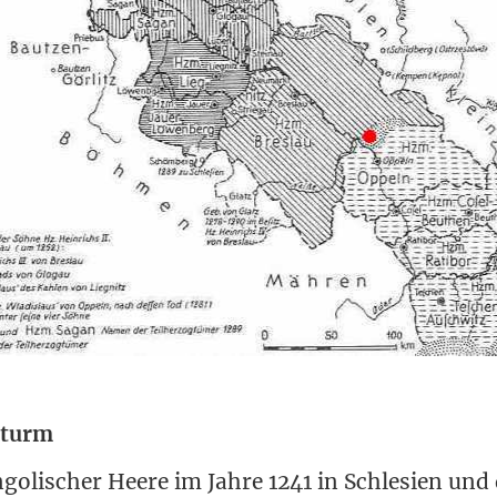
sturm
­go­li­scher Hee­re im Jah­re 1241 in Schle­si­en un