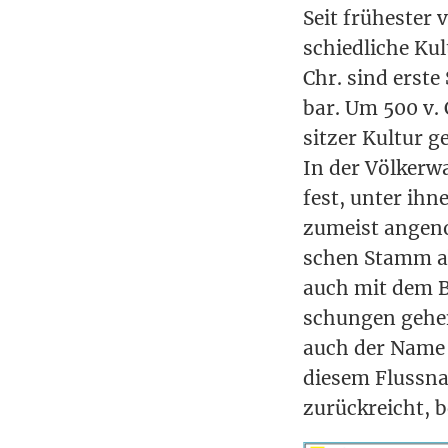
Seit frü­hes­ter
schied­li­che Ku
Chr. sind ers­te
bar. Um 500 v. 
sit­zer Kul­tur 
In der Völ­ker­wa
fest, unter ihn
zumeist ange­no
schen Stamm abl
auch mit dem Be
schun­gen gehe
auch der Name S
die­sem Fluss­na
zurück­reicht, 