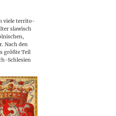
vie­le ter­ri­to­
l­ter sla­wisch
l­ni­schen,
er. Nach den
s größ­te Teil
sch-Schle­si­en