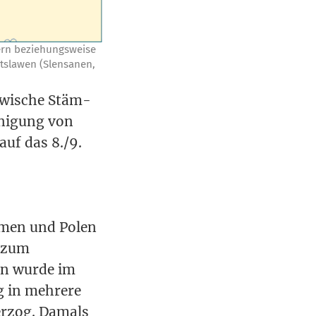
ern bezie­hungs­wei­se
­sla­wen (Slens­a­nen,
­wi­sche Stäm­
­ni­gung von
 auf das 8./9.
h­men und Polen
s zum
len wur­de im
g in meh­re­re
Her­zog. Damals