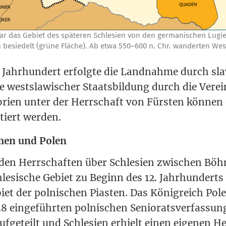
r das Gebiet des spä­te­ren Schle­si­en von den ger­ma­ni­schen Lug­i­
en besie­delt (grü­ne Flä­che). Ab etwa 550–600 n. Chr. wan­der­ten West
Jahr­hun­dert erfolg­te die Land­nah­me durch sla
 west­sla­wi­scher Staats­bil­dung durch die Ver­ei
to­ri­en unter der Herr­schaft von Fürs­ten kön­nen
atiert werden.
en und Polen
den Herr­schaf­ten über Schle­si­en zwi­schen Bö
hle­si­sche Gebiet zu Beginn des 12. Jahr­hun­dert
biet der pol­ni­schen Pias­ten. Das König­reich Po
 ein­ge­führ­ten pol­ni­schen Seni­o­rats­ver­fas­sun
uf­ge­teilt und Schle­si­en erhielt einen eige­nen 