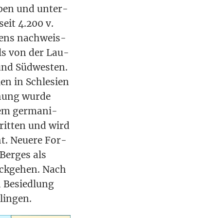
up­pen und unter­
seit 4.200 v.
i­ens nach­weis­
ls von der Lau­
 und Süd­wes­ten.
en in Schle­si­en
chung wur­de
em ger­ma­ni­
it­ten und wird
t. Neue­re For­
er­ges als
ck­ge­hen. Nach
n Besied­lung
ilingen.