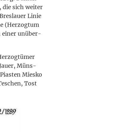
, die sich wei­ter
Bres­lau­er Linie
nie (Her­zog­tum
zu einer unüber­
Her­zog­tü­mer
 Jau­er, Müns­
Pias­ten Mies­ko
 Teschen, Tost