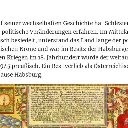
 sei­ner wech­sel­haf­ten Geschich­te hat Schle­si­en 
 poli­ti­sche Ver­än­de­run­gen erfah­ren. Im Mit­tel­a
ch besie­delt, unter­stand das Land lan­ge der po
­schen Kro­ne und war im Besitz der Habs­bur­g
hen Krie­gen im 18. Jahr­hun­dert wur­de der weit­au
1945 preu­ßisch. Ein Rest ver­lieb als Öster­rei­chi
Hau­se Habsburg.