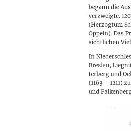
begann die Aus­bi
ver­zweig­te. 120
(Her­zog­tum Sch
Oppeln). Das Pri
sicht­li­chen Vi
In Nie­der­schle­
Bres­lau, Lie­gn
ter­berg und Oe
(1163 – 1211) z
und Falkenberg