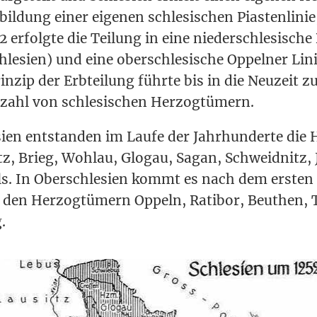
l­dung einer eige­nen schle­si­schen Pias­ten­li­nie
2 erfolg­te die Tei­lung in eine nie­der­schle­si­sche 
le­si­en) und eine ober­schle­si­sche Oppel­ner Li
n­zip der Erb­tei­lung führ­te bis in die Neu­zeit 
el­zahl von schle­si­schen Herzogtümern.
si­en ent­stan­den im Lau­fe der Jahr­hun­der­te die 
itz, Brieg, Wohl­au, Glo­gau, Sagan, Schweid­nitz,
ls. In Ober­schle­si­en kommt es nach dem ers­ten 
u den Her­zog­tü­mern Oppeln, Rati­bor, Beu­then,
.