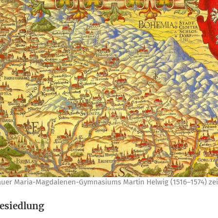
u­er Maria-Mag­da­le­nen-Gym­na­si­ums Mar­tin Hel­wig (1516–1574) zeic
esiedlung