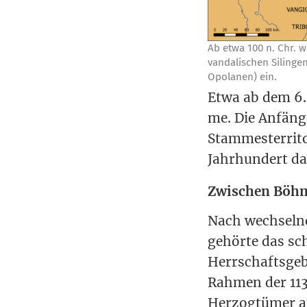
Ab etwa 100 n. Chr. wa
van­da­li­schen Silin­g
Opol­a­nen) ein.
Etwa ab dem 6. 
me. Die Anfän­ge
Stam­mes­ter­ri­
Jahr­hun­dert d
Zwischen Böhm
Nach wech­seln­
gehör­te das sc
Herr­schafts­ge­
Rah­men der 1138
Her­zog­tü­mer a