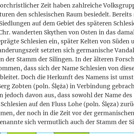
 vor­christ­li­cher Zeit haben zahl­rei­che Volks­gr
l­tu­ren den schle­si­schen Raum besie­delt. Bereits 
 Sied­lun­gen auf dem Gebiet des spä­te­ren Schle­s
Chr. wan­der­ten Sky­then von Osten in das dama
gepräg­te Schle­si­en ein, spä­ter Kel­ten von Süden
n­de­rungs­zeit setz­ten sich ger­ma­ni­sche Van­da­l
en der Stamm der Silin­gen. In der älte­ren For­s
m­men, dass sich der Name Schle­si­en von die­s
ei­tet. Doch die Her­kunft des Namens ist umstr
rg Zob­ten (poln. Ślęża) in Ver­bin­dung gebrach
n jedoch davon aus, dass sowohl der Name des B
chle­si­en auf den Fluss Lohe (poln. Ślę­za) zurü
­men, der noch in die Zeit vor der ger­ma­ni­sche
benann­te sich ver­mut­lich auch der Stamm der S