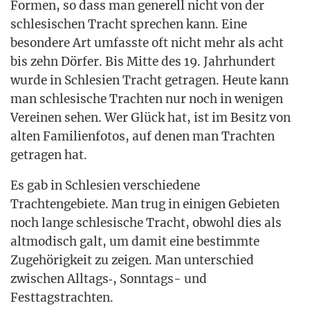
For­men, so dass man gene­rell nicht von der
schle­si­schen Tracht spre­chen kann. Eine
beson­de­re Art umfass­te oft nicht mehr als acht
bis zehn Dör­fer. Bis Mit­te des 19. Jahr­hun­dert
wur­de in Schle­si­en Tracht getra­gen. Heu­te kann
man schle­si­sche Trach­ten nur noch in weni­gen
Ver­ei­nen sehen. Wer Glück hat, ist im Besitz von
alten Fami­li­en­fo­tos, auf denen man Trach­ten
getra­gen hat.
Es gab in Schle­si­en ver­schie­de­ne
Trach­ten­ge­bie­te. Man trug in eini­gen Gebie­ten
noch lan­ge schle­si­sche Tracht, obwohl dies als
alt­mo­disch galt, um damit eine bestimm­te
Zuge­hö­rig­keit zu zei­gen. Man unter­schied
zwi­schen Alltags‑, Sonn­tags- und
Festtagstrachten.