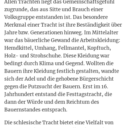
Allen Trach­ten liegt das Gemein­schafts­ge­fühl
zugrun­de, das aus Sit­te und Brauch einer
Volks­grup­pe ent­stan­den ist. Das beson­de­re
Merk­mal einer Tracht ist ihre Bestän­dig­keit über
Jah­re bzw. Gene­ra­tio­nen hin­weg. Im Mit­tel­al­ter
war das bäu­er­li­che Gewand die Arbeits­klei­dung:
Hemd­kit­tel, Umhang, Fell­man­tel, Kopf­tuch,
Holz- und Stroh­schu­he. Die­se Klei­dung war
bedingt durch Kli­ma und Gegend. Woll­ten die
Bau­ern ihre Klei­dung fest­lich gestal­ten, wand­te
sich der Adel und die geho­be­ne Bür­ger­schicht
gegen die Putz­sucht der Bau­ern. Erst im 16.
Jahr­hun­dert ent­stand die Fest­tags­tracht, die
dann der Wür­de und dem Reich­tum des
Bau­ern­stan­des entsprach.
Die schle­si­sche Tracht bie­tet eine Viel­falt von