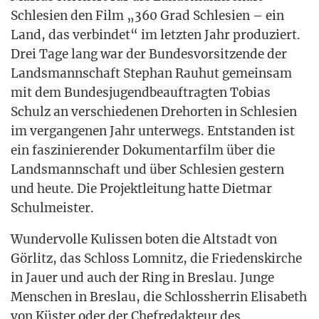
Schle­si­en den Film „360 Grad Schle­si­en – ein
Land, das ver­bin­det“ im letz­ten Jahr pro­du­ziert.
Drei Tage lang war der Bun­des­vor­sit­zen­de der
Lands­mann­schaft Ste­phan Rau­hut gemein­sam
mit dem Bun­des­ju­gend­be­auf­trag­ten Tobi­as
Schulz an ver­schie­de­nen Dreh­or­ten in Schle­si­en
im ver­gan­ge­nen Jahr unter­wegs. Ent­stan­den ist
ein fas­zi­nie­ren­der Doku­men­tar­film über die
Lands­mann­schaft und über Schle­si­en ges­tern
und heu­te. Die Pro­jekt­lei­tung hat­te Diet­mar
Schulmeister.
Wun­der­vol­le Kulis­sen boten die Alt­stadt von
Gör­litz, das Schloss Lom­nitz, die Frie­dens­kir­che
in Jau­er und auch der Ring in Bres­lau. Jun­ge
Men­schen in Bres­lau, die Schloss­her­rin Eli­sa­beth
von Küs­ter oder der Chef­re­dak­teur des