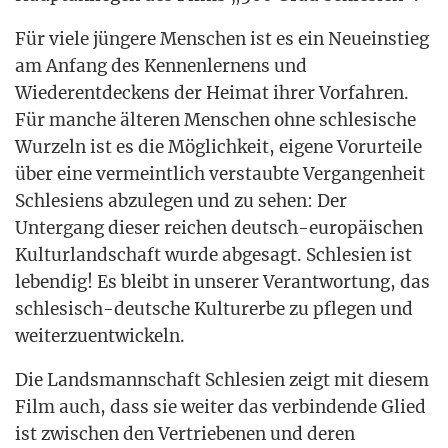
Für vie­le jün­ge­re Men­schen ist es ein Neu­ein­stieg
am Anfang des Ken­nen­ler­nens und
Wie­der­ent­de­ckens der Hei­mat ihrer Vor­fah­ren.
Für man­che älte­ren Men­schen ohne schle­si­sche
Wur­zeln ist es die Mög­lich­keit, eige­ne Vor­ur­tei­le
über eine ver­meint­lich ver­staub­te Ver­gan­gen­heit
Schle­si­ens abzu­le­gen und zu sehen: Der
Unter­gang die­ser rei­chen deutsch-euro­päi­schen
Kul­tur­land­schaft wur­de abge­sagt. Schle­si­en ist
leben­dig! Es bleibt in unse­rer Ver­ant­wor­tung, das
schle­sisch-deut­sche Kul­tur­er­be zu pfle­gen und
weiterzuentwickeln.
Die Lands­mann­schaft Schle­si­en zeigt mit die­sem
Film auch, dass sie wei­ter das ver­bin­den­de Glied
ist zwi­schen den Ver­trie­be­nen und deren