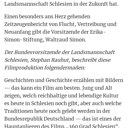
Lands­mann­schaft Schle­si­en in der Zukunft hat.
Einen beson­ders ans Herz gehen­den
Zeit­zeu­gen­be­richt von Flucht, Ver­trei­bung und
Neu­an­fang gibt die Vor­sit­zen­de der Eri­ka-
Simon-Stif­tung, Wal­traud Simon.
Der Bun­des­vor­sit­zen­de der Lands­mann­schaft
Schle­si­en, Ste­phan Rau­hut, beschreibt die­se
Film­pro­duk­ti­on folgendermaßen:
Geschich­ten und Geschich­te erzäh­len mit Bil­dern
— das kann ein Film am bes­ten. Jung und Alt
zei­gen, welch reich­hal­ti­ge und leben­di­ge Kul­tur
es heu­te in Schle­si­en noch gibt, aber auch wel­che
Tra­di­tio­nen heu­te noch gelebt wer­den in der
Bun­des­re­pu­blik Deutsch­land — das ist eines der
Haupt­an­lie­gen des Films „360 Grad Schlesien“.