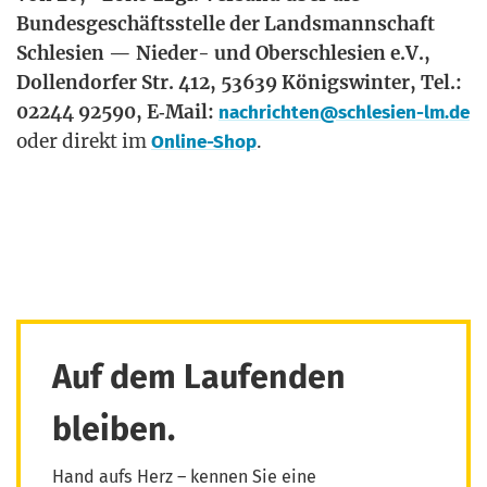
Bun­des­ge­schäfts­stel­le der Lands­mann­schaft
Schle­si­en — Nie­der- und Ober­schle­si­en e.V.,
Dol­len­dor­fer Str. 412, 53639 Königs­win­ter, Tel.:
02244 92590, E‑Mail:
nachrichten@schlesien-lm.de
oder direkt im
.
Online-Shop
Auf dem Laufenden
bleiben.
Hand aufs Herz – kennen Sie eine