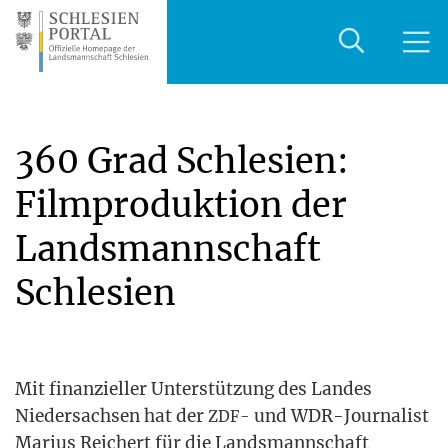
360 Grad Schlesien:
Filmproduktion der
Landsmannschaft
Schlesien
Mit finan­zi­el­ler Unter­stüt­zung des Lan­des
Nie­der­sach­sen hat der
und WDR-Jour­na­list
ZDF-
Mari­us Rei­chert für die Lands­mann­schaft