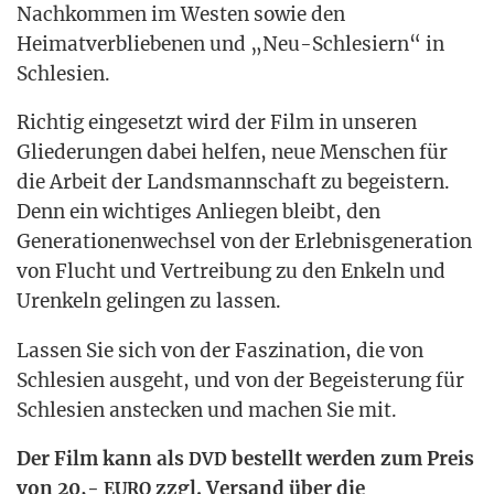
Nach­kom­men im Wes­ten sowie den
Hei­mat­ver­blie­be­nen und „Neu-Schle­si­ern“ in
Schlesien.
Rich­tig ein­ge­setzt wird der Film in unse­ren
Glie­de­run­gen dabei hel­fen, neue Men­schen für
die Arbeit der Lands­mann­schaft zu begeis­tern.
Denn ein wich­ti­ges Anlie­gen bleibt, den
Gene­ra­tio­nen­wech­sel von der Erleb­nis­ge­ne­ra­ti­on
von Flucht und Ver­trei­bung zu den Enkeln und
Uren­keln gelin­gen zu lassen.
Las­sen Sie sich von der Fas­zi­na­ti­on, die von
Schle­si­en aus­geht, und von der Begeis­te­rung für
Schle­si­en anste­cken und machen Sie mit.
Der Film kann als
bestellt wer­den zum Preis
DVD
von 20,-
zzgl. Ver­sand über die
EURO