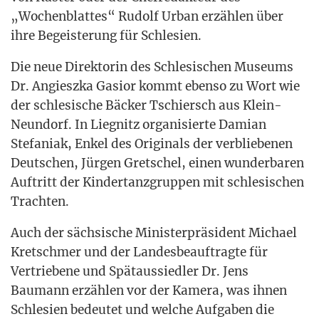
„Wochen­blat­tes“ Rudolf Urban erzäh­len über
ihre Begeis­te­rung für Schlesien.
Die neue Direk­to­rin des Schle­si­schen Muse­ums
Dr. Angieszka Gasi­or kommt eben­so zu Wort wie
der schle­si­sche Bäcker Tschiersch aus Klein-
Neun­dorf. In Lie­gnitz orga­ni­sier­te Dami­an
Ste­fa­ni­ak, Enkel des Ori­gi­nals der ver­blie­be­nen
Deut­schen, Jür­gen Gret­schel, einen wun­der­ba­ren
Auf­tritt der Kin­der­tanz­grup­pen mit schle­si­schen
Trachten.
Auch der säch­si­sche Minis­ter­prä­si­dent Micha­el
Kret­schmer und der Lan­des­be­auf­trag­te für
Ver­trie­be­ne und Spät­aus­sied­ler Dr. Jens
Bau­mann erzäh­len vor der Kame­ra, was ihnen
Schle­si­en bedeu­tet und wel­che Auf­ga­ben die