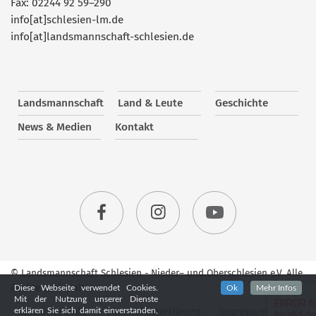
Fax: 02244 92 59–290
info[at]schlesien-lm.de
info[at]landsmannschaft-schlesien.de
Landsmannschaft
Land & Leute
Geschichte
News & Medien
Kontakt
© Landsmannschaft Schlesien - Nieder– und Oberschlesien e.V. Alle
Rechte vorbehalten.
Diese Webseite verwendet Cookies.
Ok
Mehr Infos
Mit der Nutzung unserer Dienste
Nützliche Links
Datenschutzerklärung
Impressum
erklären Sie sich damit einverstanden,