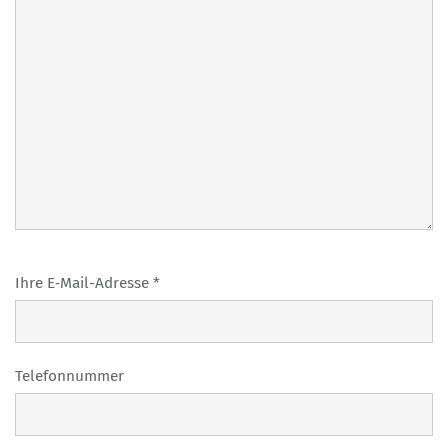
Ihre E‑Mail-Adres­se *
Tele­fon­num­mer