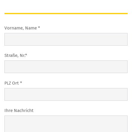
Vor­na­me, Name *
Stra­ße, Nr.*
Ort *
PLZ
Ihre Nach­richt