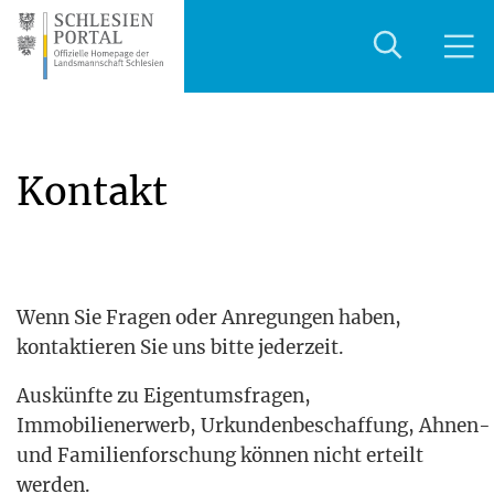
Kontakt
Wenn Sie Fra­gen oder Anre­gun­gen haben,
kon­tak­tie­ren Sie uns bit­te jederzeit.
Aus­künf­te zu Eigen­tums­fra­gen,
Immo­bi­li­en­er­werb, Urkun­den­be­schaf­fung, Ahnen-
und Fami­li­en­for­schung kön­nen nicht erteilt
werden.