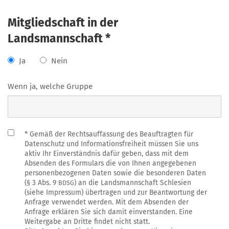
Mitgliedschaft in der
Landsmannschaft *
Ja
Nein
Wenn ja, wel­che Gruppe
* Gemäß der Rechts­auf­fas­sung des Beauf­trag­ten für
Daten­schutz und Infor­ma­ti­ons­frei­heit müs­sen Sie uns
aktiv Ihr Ein­ver­ständ­nis dafür geben, dass mit dem
Absen­den des For­mu­lars die von Ihnen ange­ge­be­nen
per­so­nen­be­zo­ge­nen Daten sowie die beson­de­ren Daten
(§ 3 Abs. 9
) an die Lands­mann­schaft Schle­si­en
BDSG
(sie­he Impres­sum) über­tra­gen und zur Beant­wor­tung der
Anfra­ge ver­wen­det wer­den. Mit dem Absen­den der
Anfra­ge erklä­ren Sie sich damit ein­ver­stan­den. Eine
Wei­ter­ga­be an Drit­te fin­det nicht statt.