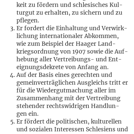
keit zu för­dern und schle­si­sches Kul­
tur­gut zu erhal­ten, zu sichern und zu
pflegen.
Er for­dert die Ein­hal­tung und Ver­wirk­
li­chung inter­na­tio­na­ler Abkom­men,
wie zum Bei­spiel der Haa­ger Land­
kriegs­ord­nung von 1907 sowie die Auf­
he­bung aller Ver­trei­bungs- und Ent­
eig­nungs­de­kre­te von Anfang an.
Auf der Basis eines gerech­ten und
gemein­ver­träg­li­chen Aus­gleichs tritt er
für die Wie­der­gut­ma­chung aller im
Zusam­men­hang mit der Ver­trei­bung
ste­hen­der rechts­wid­ri­gen Hand­lun­
gen ein.
Er för­dert die poli­ti­schen, kul­tu­rel­len
und sozia­len Inter­es­sen Schle­si­ens und