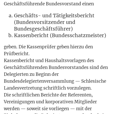
Geschäfts­füh­ren­de Bun­des­vor­stand einen
Geschäfts- und Tätig­keits­be­richt
(Bun­des­vor­sit­zen­der und
Bundesgeschäftsführer)
Kas­sen­be­richt (Bun­des­schatz­meis­ter)
geben. Die Kas­sen­prü­fer geben hier­zu den
Prüfbericht.
Kas­sen­be­richt und Haus­halts­vor­la­gen des
Geschäfts­füh­ren­den Bun­des­vor­stan­des sind den
Dele­gier­ten zu Beginn der
Bun­des­de­le­gier­ten­ver­samm­lung — Schle­si­sche
Lan­des­ver­tre­tung schrift­lich vorzulegen.
Die schrift­li­chen Berich­te der Refe­ren­ten,
Ver­ei­ni­gun­gen und kor­po­ra­ti­ven Mit­glie­der
wer­den — soweit sie vor­lie­gen — mit der