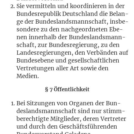
Sie ver­mit­teln und koor­di­nie­ren in der
Bun­des­re­pu­blik Deutsch­land die Belan­
ge der Bun­des­lands­mann­schaft, ins­be­
son­de­re zu den nach­ge­ord­ne­ten Ebe­
nen inner­halb der Bun­des­lands­mann­
schaft, zur Bun­des­re­gie­rung, zu den
Lan­des­re­gie­run­gen, den Ver­bän­den auf
Bun­des­ebe­ne und gesell­schaft­li­chen
Ver­tre­tun­gen aller Art sowie den
Medien.
§ 7 Öffentlichkeit
Bei Sit­zun­gen von Orga­nen der Bun­
des­lands­mann­schaft sind nur stimm­
be­rech­tig­te Mit­glie­der, deren Ver­tre­ter
und durch den Geschäfts­füh­ren­den