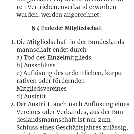
ren Ver­trie­be­nen­ver­band erwor­ben
wur­den, wer­den angerechnet.
§ 4
Ende der Mitgliedschaft
Die Mit­glied­schaft in der Bun­des­lands­
mann­schaft endet durch
a) Tod des Einzelmitglieds
b) Ausschluss
c) Auf­lö­sung des ordent­li­chen, kor­po­
ra­ti­ven oder för­dern­den
Mitgliedsvereines
d) Austritt
Der Aus­tritt, auch nach Auf­lö­sung eines
Ver­ei­nes oder Ver­ban­des, aus der Bun­
des­lands­mann­schaft ist nur zum
Schluss eines Geschäfts­jah­res zuläs­sig,