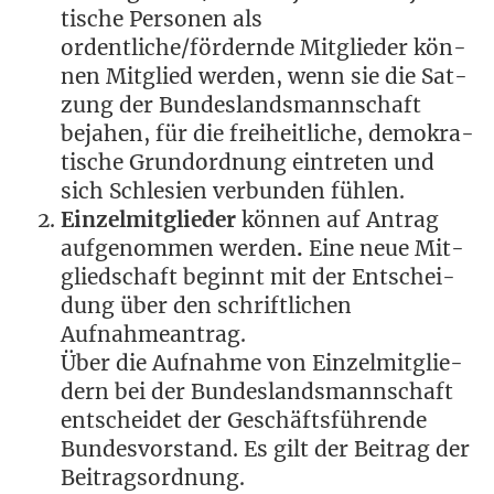
ti­sche Per­so­nen als
ordentliche/fördernde Mit­glie­der kön­
nen Mit­glied wer­den, wenn sie die Sat­
zung der Bun­des­lands­mann­schaft
beja­hen, für die frei­heit­li­che, demo­kra­
ti­sche Grund­ord­nung ein­tre­ten und
sich Schle­si­en ver­bun­den fühlen.
Ein­zel­mit­glie­der
kön­nen auf Antrag
auf­ge­nom­men wer­den
.
Eine neue Mit­
glied­schaft beginnt mit der Ent­schei­
dung über den schrift­li­chen
Aufnahmeantrag.
Über die Auf­nah­me von Ein­zel­mit­glie­
dern bei der Bun­des­lands­mann­schaft
ent­schei­det der Geschäfts­füh­ren­de
Bun­des­vor­stand. Es gilt der Bei­trag der
Beitragsordnung.