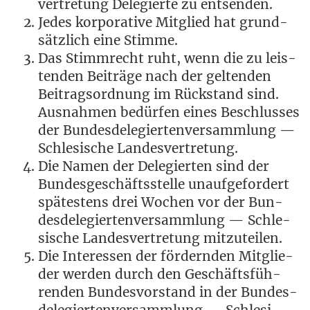
ver­tre­tung Dele­gier­te zu entsenden.
Jedes kor­po­ra­ti­ve Mit­glied hat grund­
sätz­lich eine Stimme.
Das Stimm­recht ruht, wenn die zu leis­
ten­den Bei­trä­ge nach der gel­ten­den
Bei­trags­ord­nung im Rück­stand sind.
Aus­nah­men bedür­fen eines Beschlus­ses
der Bun­des­de­le­gier­ten­ver­samm­lung —
Schle­si­sche Landesvertretung.
Die Namen der Dele­gier­ten sind der
Bun­des­ge­schäfts­stel­le unauf­ge­for­dert
spä­tes­tens drei Wochen vor der Bun­
des­de­le­gier­ten­ver­samm­lung — Schle­
si­sche Lan­des­ver­tre­tung mitzuteilen.
Die Inter­es­sen der för­dern­den Mit­glie­
der wer­den durch den Geschäfts­füh­
ren­den Bun­des­vor­stand in der Bun­des­