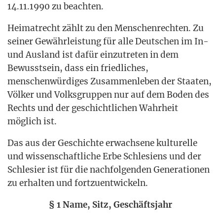
14.11.1990 zu beachten.
Hei­mat­recht zählt zu den Men­schen­rech­ten. Zu
sei­ner Gewähr­leis­tung für alle Deut­schen im In-
und Aus­land ist dafür ein­zu­tre­ten in dem
Bewusst­sein, dass ein fried­li­ches,
men­schen­wür­di­ges Zusam­men­le­ben der Staa­ten,
Völ­ker und Volks­grup­pen nur auf dem Boden des
Rechts und der geschicht­li­chen Wahr­heit
mög­lich ist.
Das aus der Geschich­te erwach­se­ne kul­tu­rel­le
und wis­sen­schaft­li­che Erbe Schle­si­ens und der
Schle­si­er ist für die nach­fol­gen­den Gene­ra­tio­nen
zu erhal­ten und fortzuentwickeln.
§ 1 Name, Sitz, Geschäftsjahr