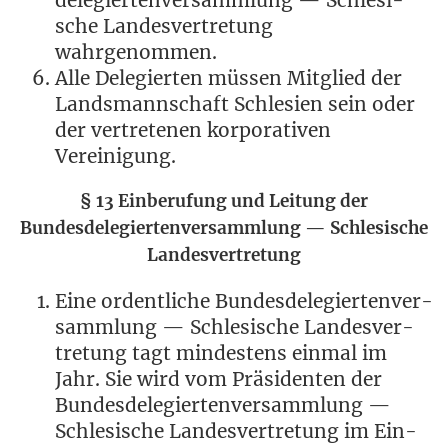
de­le­gier­ten­ver­samm­lung — Schle­si­
sche Lan­des­ver­tre­tung
wahrgenommen.
Alle Dele­gier­ten müs­sen Mit­glied der
Lands­mann­schaft Schle­si­en sein oder
der ver­tre­te­nen kor­po­ra­ti­ven
Vereinigung.
§ 13 Ein­be­ru­fung und Lei­tung der
Bun­des­de­le­gier­ten­ver­samm­lung — Schle­si­sche
Landesvertretung
Eine ordent­li­che Bun­des­de­le­gier­ten­ver­
samm­lung — Schle­si­sche Lan­des­ver­
tre­tung tagt min­des­tens ein­mal im
Jahr. Sie wird vom Prä­si­den­ten der
Bun­des­de­le­gier­ten­ver­samm­lung —
Schle­si­sche Lan­des­ver­tre­tung im Ein­