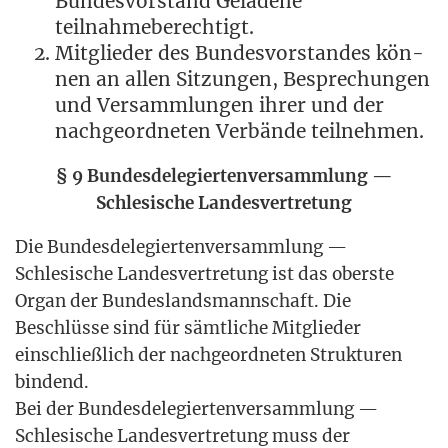
Bun­des­vor­stand Gela­de­ne
teilnahmeberechtigt.
Mit­glie­der des Bun­des­vor­stan­des kön­
nen an allen Sit­zun­gen, Bespre­chun­gen
und Ver­samm­lun­gen ihrer und der
nach­ge­ord­ne­ten Ver­bän­de teilnehmen.
§ 9 Bun­des­de­le­gier­ten­ver­samm­lung —
Schle­si­sche Landesvertretung
Die Bun­des­de­le­gier­ten­ver­samm­lung —
Schle­si­sche Lan­des­ver­tre­tung ist das obers­te
Organ der Bun­des­lands­mann­schaft. Die
Beschlüs­se sind für sämt­li­che Mit­glie­der
ein­schließ­lich der nach­ge­ord­ne­ten Struk­tu­ren
bindend.
Bei der Bun­des­de­le­gier­ten­ver­samm­lung —
Schle­si­sche Lan­des­ver­tre­tung muss der