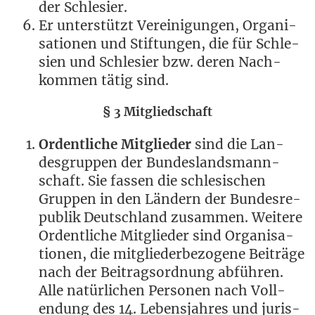
der Schlesier.
Er unter­stützt Ver­ei­ni­gun­gen, Orga­ni­
sa­tio­nen und Stif­tun­gen, die für Schle­
si­en und Schle­si­er bzw. deren Nach­
kom­men tätig sind.
§ 3 Mitgliedschaft
Ordent­li­che Mit­glie­der
sind die Lan­
des­grup­pen der Bun­des­lands­mann­
schaft. Sie fas­sen die schle­si­schen
Grup­pen in den Län­dern der Bun­des­re­
pu­blik Deutsch­land zusam­men. Wei­te­re
Ordent­li­che Mit­glie­der sind Orga­ni­sa­
tio­nen, die mit­glie­der­be­zo­ge­ne Bei­trä­ge
nach der Bei­trags­ord­nung abführen.
Alle natür­li­chen Per­so­nen nach Voll­
endung des 14. Lebens­jah­res und juris­