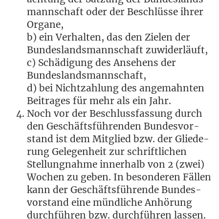
mann­schaft oder der Beschlüs­se ihrer
Organe,
b) ein Ver­hal­ten, das den Zie­len der
Bun­des­lands­mann­schaft zuwiderläuft,
c) Schä­di­gung des Anse­hens der
Bundeslandsmannschaft,
d) bei Nicht­zah­lung des ange­mahn­ten
Bei­tra­ges für mehr als ein Jahr.
Noch vor der Beschluss­fas­sung durch
den Geschäfts­füh­ren­den Bun­des­vor­
stand ist dem Mit­glied bzw. der Glie­de­
rung Gele­gen­heit zur schrift­li­chen
Stel­lung­nah­me inner­halb von 2 (zwei)
Wochen zu geben. In beson­de­ren Fäl­len
kann der Geschäfts­füh­ren­de Bun­des­
vor­stand eine münd­li­che Anhö­rung
durch­füh­ren bzw. durch­füh­ren las­sen.