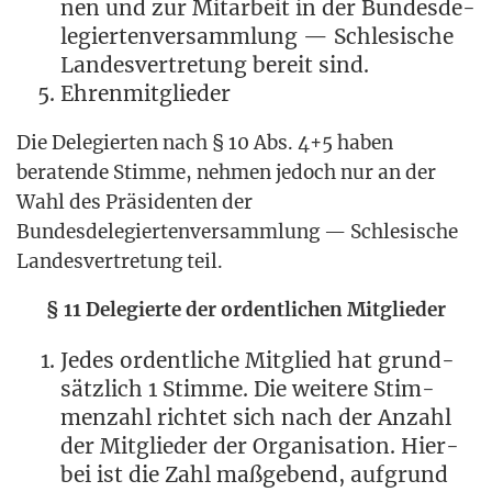
nen und zur Mit­ar­beit in der Bun­des­de­
le­gier­ten­ver­samm­lung — Schle­si­sche
Lan­des­ver­tre­tung bereit sind.
Ehren­mit­glie­der
Die Dele­gier­ten nach § 10 Abs. 4+5 haben
bera­ten­de Stim­me, neh­men jedoch nur an der
Wahl des Prä­si­den­ten der
Bun­des­de­le­gier­ten­ver­samm­lung — Schle­si­sche
Lan­des­ver­tre­tung teil.
§ 11 Dele­gier­te der ordent­li­chen Mitglieder
Jedes ordent­li­che Mit­glied hat grund­
sätz­lich 1 Stim­me. Die wei­te­re Stim­
men­zahl rich­tet sich nach der Anzahl
der Mit­glie­der der Orga­ni­sa­ti­on. Hier­
bei ist die Zahl maß­ge­bend, auf­grund