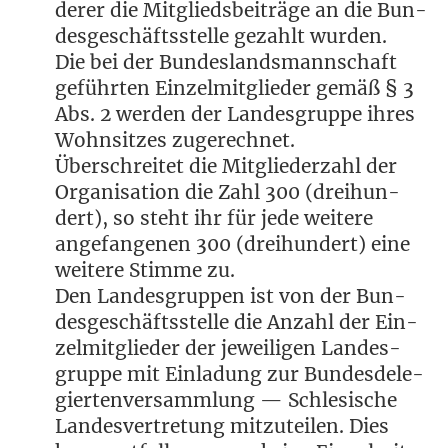
derer die Mit­glieds­bei­trä­ge an die Bun­
des­ge­schäfts­stel­le gezahlt wurden.
Die bei der Bun­des­lands­mann­schaft
geführ­ten Ein­zel­mit­glie­der gemäß § 3
Abs. 2 wer­den der Lan­des­grup­pe ihres
Wohn­sit­zes zugerechnet.
Über­schrei­tet die Mit­glie­der­zahl der
Orga­ni­sa­ti­on die Zahl 300 (drei­hun­
dert), so steht ihr für jede wei­te­re
ange­fan­ge­nen 300 (drei­hun­dert) eine
wei­te­re Stim­me zu.
Den Lan­des­grup­pen ist von der Bun­
des­ge­schäfts­stel­le die Anzahl der Ein­
zel­mit­glie­der der jewei­li­gen Lan­des­
grup­pe mit Ein­la­dung zur Bun­des­de­le­
gier­ten­ver­samm­lung — Schle­si­sche
Lan­des­ver­tre­tung mit­zu­tei­len. Dies