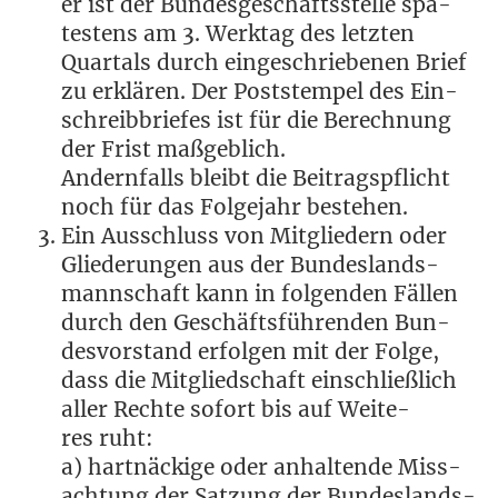
er ist der Bun­des­ge­schäfts­stel­le spä­
tes­tens am 3. Werk­tag des letz­ten
Quar­tals durch ein­ge­schrie­be­nen Brief
zu erklä­ren. Der Post­stem­pel des Ein­
schreib­brie­fes ist für die Berech­nung
der Frist maßgeblich.
Andern­falls bleibt die Bei­trags­pflicht
noch für das Fol­ge­jahr bestehen.
Ein Aus­schluss von Mit­glie­dern oder
Glie­de­run­gen aus der Bun­des­lands­
mann­schaft kann in fol­gen­den Fäl­len
durch den Geschäfts­füh­ren­den Bun­
des­vor­stand erfol­gen mit der Fol­ge,
dass die Mit­glied­schaft ein­schließ­lich
aller Rech­te sofort bis auf Wei­te­
res ruht:
a) hart­nä­cki­ge oder anhal­ten­de Miss­
ach­tung der Sat­zung der Bun­des­lands­