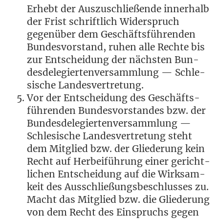
Erhebt der Aus­zu­schlie­ßen­de inner­halb
der Frist schrift­lich Wider­spruch
gegen­über dem Geschäfts­füh­ren­den
Bun­des­vor­stand, ruhen alle Rech­te bis
zur Ent­schei­dung der nächs­ten Bun­
des­de­le­gier­ten­ver­samm­lung — Schle­
si­sche Landesvertretung.
Vor der Ent­schei­dung des Geschäfts­
füh­ren­den Bun­des­vor­stan­des bzw. der
Bun­des­de­le­gier­ten­ver­samm­lung —
Schle­si­sche Lan­des­ver­tre­tung steht
dem Mit­glied bzw. der Glie­de­rung kein
Recht auf Her­bei­füh­rung einer gericht­
li­chen Ent­schei­dung auf die Wirk­sam­
keit des Aus­schlie­ßungs­be­schlus­ses zu.
Macht das Mit­glied bzw. die Glie­de­rung
von dem Recht des Ein­spruchs gegen