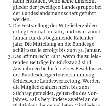
kann ent­fal­len, wenn kei­ne Ein­zel­mit­
glie­der der jewei­li­gen Lan­des­grup­pe bei
der Bun­des­lands­mann­schaft geführt
werden.
Die Fest­stel­lung der Mit­glie­der­zah­len
erfolgt ein­mal im Jahr, und zwar zum 1.
Janu­ar für das begin­nen­de Kalen­der­
jahr. Die Mit­tei­lung an die Bun­des­ge­
schäfts­stel­le erfolgt bis zum 31. Januar.
Das Stimm­recht ruht, wenn die zu leis­
ten­den Bei­trä­ge im Rück­stand sind.
Aus­nah­men bedür­fen eines Beschlus­ses
der Bun­des­de­le­gier­ten­ver­samm­lung —
Schle­si­sche Lan­des­ver­tre­tung. Wer­den
die Mit­glieds­zah­len nicht bis zum
Stich­tag gemel­det, gel­ten die des Vor­
jah­res. Falls begrün­de­te Zwei­fel an der
Rich­tig­keit der gemel­de­ten Mit­glie­der­