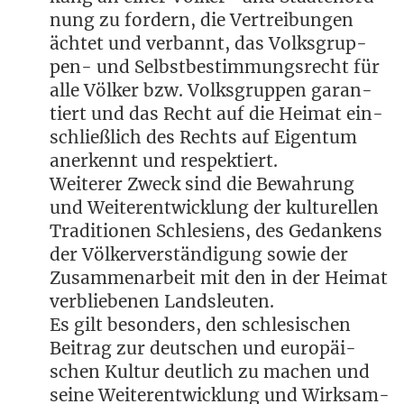
nung zu for­dern, die Ver­trei­bun­gen
äch­tet und ver­bannt, das Volks­grup­
pen- und Selbst­be­stim­mungs­recht für
alle Völ­ker bzw. Volks­grup­pen garan­
tiert und das Recht auf die Hei­mat ein­
schließ­lich des Rechts auf Eigen­tum
aner­kennt und respektiert.
Wei­te­rer Zweck sind die Bewah­rung
und Wei­ter­ent­wick­lung der kul­tu­rel­len
Tra­di­tio­nen Schle­si­ens, des Gedan­kens
der Völ­ker­ver­stän­di­gung sowie der
Zusam­men­ar­beit mit den in der Hei­mat
ver­blie­be­nen Landsleuten.
Es gilt beson­ders, den schle­si­schen
Bei­trag zur deut­schen und euro­päi­
schen Kul­tur deut­lich zu machen und
sei­ne Wei­ter­ent­wick­lung und Wirk­sam­