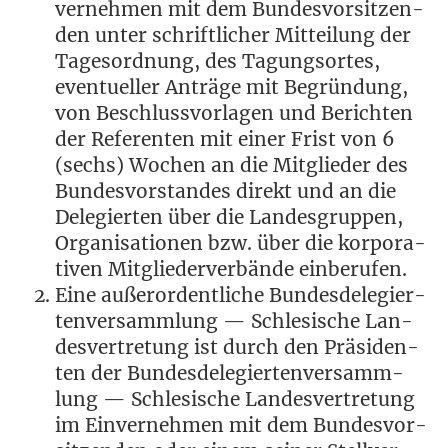
ver­neh­men mit dem Bun­des­vor­sit­zen­
den unter schrift­li­cher Mit­tei­lung der
Tages­ord­nung, des Tagungs­or­tes,
even­tu­el­ler Anträ­ge mit Begrün­dung,
von Beschluss­vor­la­gen und Berich­ten
der Refe­ren­ten mit einer Frist von 6
(sechs) Wochen an die Mit­glie­der des
Bun­des­vor­stan­des direkt und an die
Dele­gier­ten über die Lan­des­grup­pen,
Orga­ni­sa­tio­nen bzw. über die kor­po­ra­
ti­ven Mit­glie­der­ver­bän­de einberufen.
Eine außer­or­dent­li­che Bun­des­de­le­gier­
ten­ver­samm­lung — Schle­si­sche Lan­
des­ver­tre­tung ist durch den Prä­si­den­
ten der Bun­des­de­le­gier­ten­ver­samm­
lung — Schle­si­sche Lan­des­ver­tre­tung
im Ein­ver­neh­men mit dem Bun­des­vor­