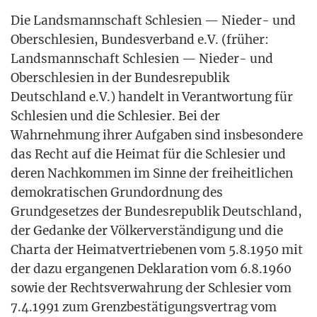
Die Lands­mann­schaft Schle­si­en — Nie­der- und
Ober­schle­si­en, Bun­des­ver­band e.V. (frü­her:
Lands­mann­schaft Schle­si­en — Nie­der- und
Ober­schle­si­en in der Bun­des­re­pu­blik
Deutsch­land e.V.) han­delt in Ver­ant­wor­tung für
Schle­si­en und die Schle­si­er. Bei der
Wahr­neh­mung ihrer Auf­ga­ben sind ins­be­son­de­re
das Recht auf die Hei­mat für die Schle­si­er und
deren Nach­kom­men im Sin­ne der frei­heit­li­chen
demo­kra­ti­schen Grund­ord­nung des
Grund­ge­set­zes der Bun­des­re­pu­blik Deutsch­land,
der Gedan­ke der Völ­ker­ver­stän­di­gung und die
Char­ta der Hei­mat­ver­trie­be­nen vom 5.8.1950 mit
der dazu ergan­ge­nen Dekla­ra­ti­on vom 6.8.1960
sowie der Rechts­ver­wah­rung der Schle­si­er vom
7.4.1991 zum Grenz­be­stä­ti­gungs­ver­trag vom