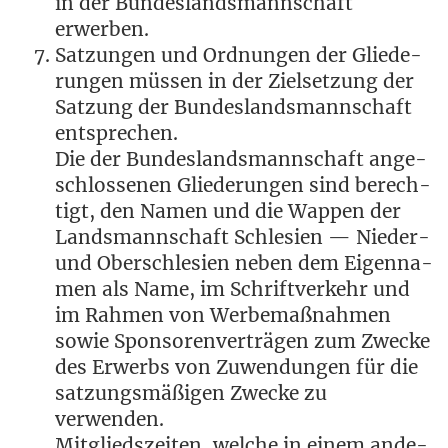
in der Bun­des­lands­mann­schaft
erwerben.
Sat­zun­gen und Ord­nun­gen der Glie­de­
run­gen müs­sen in der Ziel­set­zung der
Sat­zung der Bun­des­lands­mann­schaft
entsprechen.
Die der Bun­des­lands­mann­schaft ange­
schlos­se­nen Glie­de­run­gen sind berech­
tigt, den Namen und die Wap­pen der
Lands­mann­schaft Schle­si­en — Nie­der-
und Ober­schle­si­en neben dem Eigen­na­
men als Name, im Schrift­ver­kehr und
im Rah­men von Wer­be­maß­nah­men
sowie Spon­so­ren­ver­trä­gen zum Zwe­cke
des Erwerbs von Zuwen­dun­gen für die
sat­zungs­mä­ßi­gen Zwe­cke zu
verwenden.
Mit­glieds­zei­ten, wel­che in einem ande­