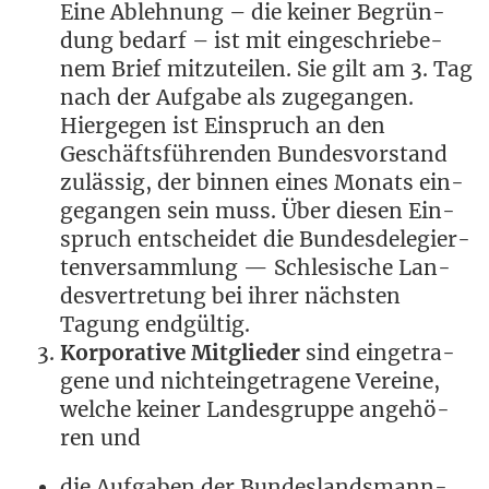
Eine Ableh­nung – die kei­ner Begrün­
dung bedarf – ist mit ein­ge­schrie­be­
nem Brief mit­zu­tei­len. Sie gilt am 3. Tag
nach der Auf­ga­be als zuge­gan­gen.
Hier­ge­gen ist Ein­spruch an den
Geschäfts­füh­ren­den Bun­des­vor­stand
zuläs­sig, der bin­nen eines Monats ein­
ge­gan­gen sein muss. Über die­sen Ein­
spruch ent­schei­det die Bun­des­de­le­gier­
ten­ver­samm­lung — Schle­si­sche Lan­
des­ver­tre­tung bei ihrer nächs­ten
Tagung endgültig.
Kor­po­ra­ti­ve Mit­glie­der
sind ein­ge­tra­
ge­ne und nicht­ein­ge­tra­ge­ne Ver­ei­ne,
wel­che kei­ner Lan­des­grup­pe ange­hö­
ren und
die Auf­ga­ben der Bun­des­lands­mann­