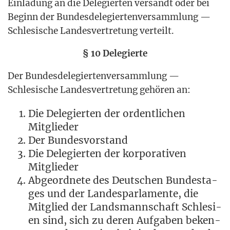
Ein­la­dung an die Dele­gier­ten ver­sandt oder bei
Beginn der Bun­des­de­le­gier­ten­ver­samm­lung —
Schle­si­sche Lan­des­ver­tre­tung verteilt.
§ 10 Delegierte
Der Bun­des­de­le­gier­ten­ver­samm­lung —
Schle­si­sche Lan­des­ver­tre­tung gehö­ren an:
Die Dele­gier­ten der ordent­li­chen
Mitglieder
Der Bun­des­vor­stand
Die Dele­gier­ten der kor­po­ra­ti­ven
Mitglieder
Abge­ord­ne­te des Deut­schen Bun­des­ta­
ges und der Lan­des­par­la­men­te, die
Mit­glied der Lands­mann­schaft Schle­si­
en sind, sich zu deren Auf­ga­ben beken­