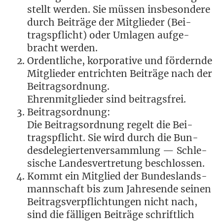
stellt wer­den. Sie müs­sen ins­be­son­de­re
durch Bei­trä­ge der Mit­glie­der (Bei­
trags­pflicht) oder Umla­gen auf­ge­
bracht werden.
Ordent­li­che, kor­po­ra­ti­ve und för­dern­de
Mit­glie­der ent­rich­ten Bei­trä­ge nach der
Beitragsordnung.
Ehren­mit­glie­der sind beitragsfrei.
Bei­trags­ord­nung:
Die Bei­trags­ord­nung regelt die Bei­
trags­pflicht. Sie wird durch die Bun­
des­de­le­gier­ten­ver­samm­lung — Schle­
si­sche Lan­des­ver­tre­tung beschlossen.
Kommt ein Mit­glied der Bun­des­lands­
mann­schaft bis zum Jah­res­en­de sei­nen
Bei­trags­ver­pflich­tun­gen nicht nach,
sind die fäl­li­gen Bei­trä­ge schrift­lich