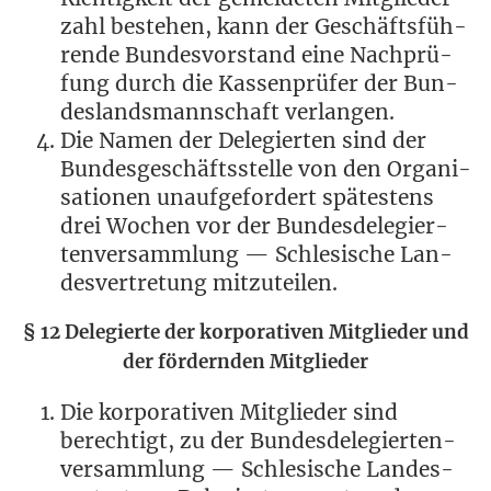
zahl bestehen, kann der Geschäfts­füh­
ren­de Bun­des­vor­stand eine Nach­prü­
fung durch die Kas­sen­prü­fer der Bun­
des­lands­mann­schaft verlangen.
Die Namen der Dele­gier­ten sind der
Bun­des­ge­schäfts­stel­le von den Orga­ni­
sa­tio­nen unauf­ge­for­dert spä­tes­tens
drei Wochen vor der Bun­des­de­le­gier­
ten­ver­samm­lung — Schle­si­sche Lan­
des­ver­tre­tung mitzuteilen.
§ 12 Dele­gier­te der kor­po­ra­ti­ven Mit­glie­der und
der för­dern­den Mitglieder
Die kor­po­ra­ti­ven Mit­glie­der sind
berech­tigt, zu der Bun­des­de­le­gier­ten­
ver­samm­lung — Schle­si­sche Lan­des­