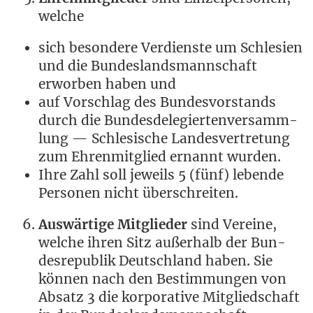
welche
sich beson­de­re Ver­diens­te um Schle­si­en
und die Bun­des­lands­mann­schaft
erwor­ben haben und
auf Vor­schlag des Bun­des­vor­stands
durch die Bun­des­de­le­gier­ten­ver­samm­
lung — Schle­si­sche Lan­des­ver­tre­tung
zum Ehren­mit­glied ernannt wurden.
Ihre Zahl soll jeweils 5 (fünf) leben­de
Per­so­nen nicht überschreiten.
Aus­wär­ti­ge Mit­glie­der
sind Ver­ei­ne,
wel­che ihren Sitz außer­halb der Bun­
des­re­pu­blik Deutsch­land haben. Sie
kön­nen nach den Bestim­mun­gen von
Absatz 3 die kor­po­ra­ti­ve Mit­glied­schaft