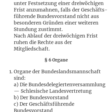
unter Fest­set­zung einer drei­wö­chi­gen
Frist anzu­mah­nen, falls der Geschäfts­
füh­ren­de Bun­des­vor­stand nicht aus
beson­de­ren Grün­den einer wei­te­ren
Stun­dung zustimmt.
Nach Ablauf der drei­wö­chi­gen Frist
ruhen die Rech­te aus der
Mitgliedschaft.
§ 6 Organe
Orga­ne der Bun­des­lands­mann­schaft
sind:
a) Die Bun­des­de­le­gier­ten­ver­samm­lung
— Schle­si­sche Landesvertretung
b) Der Bundesvorstand
c) Der Geschäfts­füh­ren­de
Bundesvorstand