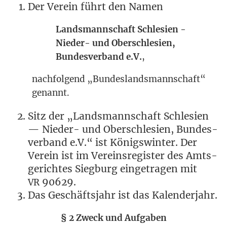
Der Ver­ein führt den Namen
Lands­mann­schaft Schlesien -
Nie­der- und Oberschlesien,
Bun­des­ver­band e.V.
,
nach­fol­gend „Bun­des­lands­mann­schaft“
genannt.
Sitz der „Lands­mann­schaft Schle­si­en
— Nie­der- und Ober­schle­si­en, Bun­des­
ver­band e.V.“ ist Königs­win­ter. Der
Ver­ein ist im Ver­eins­re­gis­ter des Amts­
ge­rich­tes Sieg­burg ein­ge­tra­gen mit
90629.
VR
Das Geschäfts­jahr ist das Kalenderjahr.
§ 2 Zweck und Aufgaben