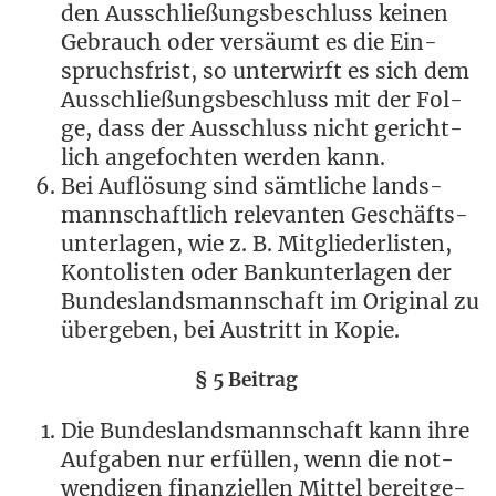
den Aus­schlie­ßungs­be­schluss kei­nen
Gebrauch oder ver­säumt es die Ein­
spruchs­frist, so unter­wirft es sich dem
Aus­schlie­ßungs­be­schluss mit der Fol­
ge, dass der Aus­schluss nicht gericht­
lich ange­foch­ten wer­den kann.
Bei Auf­lö­sung sind sämt­li­che lands­
mann­schaft­lich rele­van­ten Geschäfts­
un­ter­la­gen, wie z. B. Mit­glie­der­lis­ten,
Kon­to­lis­ten oder Bank­un­ter­la­gen der
Bun­des­lands­mann­schaft im Ori­gi­nal zu
über­ge­ben, bei Aus­tritt in Kopie.
§ 5 Beitrag
Die Bun­des­lands­mann­schaft kann ihre
Auf­ga­ben nur erfül­len, wenn die not­
wen­di­gen finan­zi­el­len Mit­tel bereit­ge­