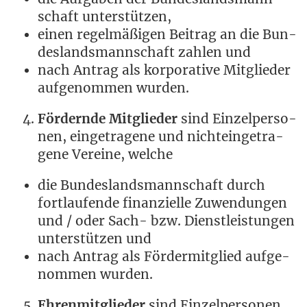
schaft unterstützen,
einen regel­mä­ßi­gen Bei­trag an die Bun­
des­lands­mann­schaft zah­len und
nach Antrag als kor­po­ra­ti­ve Mit­glie­der
auf­ge­nom­men wurden.
För­dern­de Mit­glie­der
sind Ein­zel­per­so­
nen, ein­ge­tra­ge­ne und nicht­ein­ge­tra­
ge­ne Ver­ei­ne, welche
die Bun­des­lands­mann­schaft durch
fort­lau­fen­de finan­zi­el­le Zuwen­dun­gen
und / oder Sach- bzw. Dienst­leis­tun­gen
unter­stüt­zen und
nach Antrag als För­der­mit­glied auf­ge­
nom­men wurden.
Ehren­mit­glie­der
sind Ein­zel­per­so­nen,