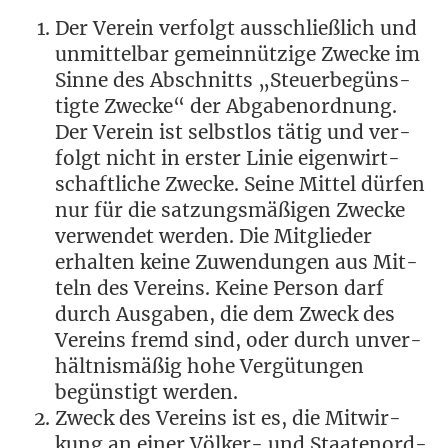
Der Ver­ein ver­folgt aus­schließ­lich und
unmit­tel­bar gemein­nüt­zi­ge Zwe­cke im
Sin­ne des Abschnitts „Steu­er­be­güns­
tig­te Zwe­cke“ der Abgabenordnung.
Der Ver­ein ist selbst­los tätig und ver­
folgt nicht in ers­ter Linie eigen­wirt­
schaft­li­che Zwe­cke. Sei­ne Mit­tel dür­fen
nur für die sat­zungs­mä­ßi­gen Zwe­cke
ver­wen­det wer­den. Die Mit­glie­der
erhal­ten kei­ne Zuwen­dun­gen aus Mit­
teln des Ver­eins. Kei­ne Per­son darf
durch Aus­ga­ben, die dem Zweck des
Ver­eins fremd sind, oder durch unver­
hält­nis­mä­ßig hohe Ver­gü­tun­gen
begüns­tigt werden.
Zweck des Ver­eins ist es, die Mit­wir­
kung an einer Völ­ker- und Staa­ten­ord­