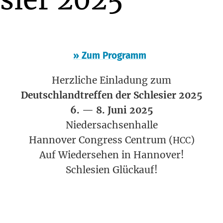
»
Zum Programm
Herz­li­che Ein­la­dung zum
Deutsch­land­tref­fen der Schle­si­er 2025
6. — 8. Juni 2025
Nie­der­sach­sen­hal­le
Han­no­ver Con­gress Cen­trum (
)
HCC
Auf Wie­der­se­hen in Han­no­ver!
Schle­si­en Glückauf!