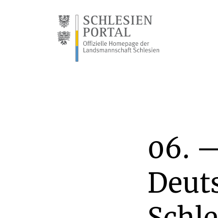
06. 
Deuts
Schle