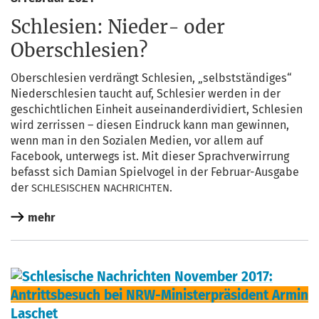
Schlesien: Nieder- oder
Oberschlesien?
Ober­schle­si­en ver­drängt Schle­si­en, „selbst­stän­di­ges“
Nie­der­schle­si­en taucht auf, Schle­si­er wer­den in der
geschicht­li­chen Ein­heit aus­ein­an­der­di­vi­diert, Schle­si­en
wird zer­ris­sen – die­sen Ein­druck kann man gewin­nen,
wenn man in den Sozia­len Medi­en, vor allem auf
Face­book, unter­wegs ist. Mit die­ser Sprach­ver­wir­rung
befasst sich Dami­an Spiel­vo­gel in der Febru­ar-Aus­ga­be
der
.
SCHLESISCHEN
NACHRICHTEN
mehr