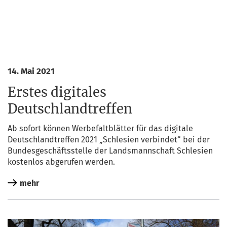
14. Mai 2021
Erstes digitales
Deutschlandtreffen
Ab sofort kön­nen Wer­be­falt­blät­ter für das digi­ta­le
Deutsch­land­tref­fen 2021 „Schle­si­en ver­bin­det“ bei der
Bun­des­ge­schäfts­stel­le der Lands­mann­schaft Schle­si­en
kos­ten­los abge­ru­fen werden.
mehr