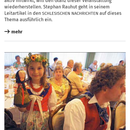
aktiv mit­wirkt, will den Glanz die­ser Ver­an­stal­tung
wie­der­her­stel­len. Ste­phan Rau­hut geht in sei­nem
Leit­ar­ti­kel in den
auf die­ses
SCHLESISCHEN
NACHRICHTEN
The­ma aus­führ­lich ein.
mehr