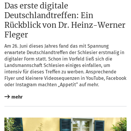
Das erste digitale
Deutschlandtreffen: Ein
Rückblick von Dr. Heinz-Werner
Fleger
Am 26. Juni die­ses Jah­res fand das mit Span­nung
erwar­te­te Deutsch­land­tref­fen der Schle­si­er erst­ma­lig in
digi­ta­ler Form statt. Schon im Vor­feld ließ sich die
Lands­mann­schaft Schle­si­en eini­ges ein­fal­len, um
inten­siv für die­ses Tref­fen zu wer­ben. Anspre­chen­de
Fly­er und klei­ne­re Video­se­quen­zen in You­Tube, Face­book
oder Insta­gram mach­ten „Appe­tit“ auf mehr.
mehr