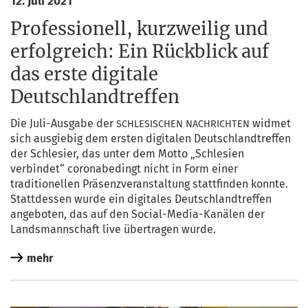
12. Juli 2021
Professionell, kurzweilig und
erfolgreich: Ein Rückblick auf
das erste digitale
Deutschlandtreffen
Die Juli-Aus­ga­be der
wid­met
SCHLESISCHEN
NACHRICHTEN
sich aus­gie­big dem ers­ten digi­ta­len Deutsch­land­tref­fen
der Schle­si­er, das unter dem Mot­to „Schle­si­en
ver­bin­det“ coro­nabe­dingt nicht in Form einer
tra­di­tio­nel­len Prä­senz­ver­an­stal­tung statt­fin­den konn­te.
Statt­des­sen wur­de ein digi­ta­les Deutsch­land­tref­fen
ange­bo­ten, das auf den Social-Media-Kanä­len der
Lands­mann­schaft live über­tra­gen wurde.
mehr