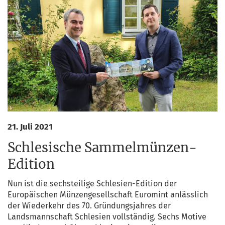
21. Juli 2021
Schlesische Sammelmünzen-
Edition
Nun ist die sechs­tei­li­ge Schle­si­en-Edi­ti­on der
Euro­päi­schen Mün­zen­ge­sell­schaft Eurom­int anläss­lich
der Wie­der­kehr des 70. Grün­dungs­jah­res der
Lands­mann­schaft Schle­si­en voll­stän­dig. Sechs Moti­ve