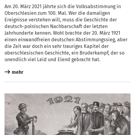
Am 20. März 2021 jähr­te sich die Volks­ab­stim­mung in
Ober­schle­si­en zum 100. Mal. Wer die dama­li­gen
Ereig­nis­se ver­ste­hen will, muss die Geschich­te der
deutsch-pol­ni­schen Nach­bar­schaft der letz­ten
Jahr­hun­der­te ken­nen. Wohl brach­te der 20. März 1921
einen ein­wand­frei­en deut­schen Abstim­mungs­sieg, aber
die Zeit war doch ein sehr trau­ri­ges Kapi­tel der
ober­schle­si­schen Geschich­te, ein Bru­der­kampf, der so
unend­lich viel Leid und Elend gebracht hat.
mehr