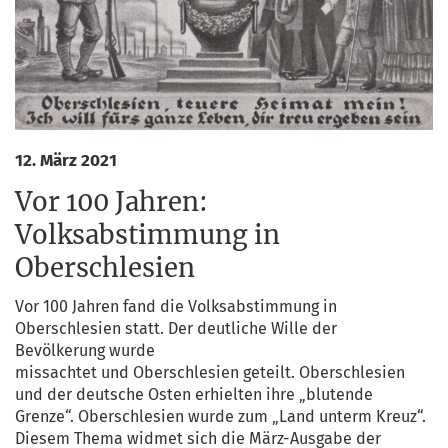
12. März 2021
Vor 100 Jahren:
Volksabstimmung in
Oberschlesien
Vor 100 Jah­ren fand die Volks­ab­stim­mung in
Ober­schle­si­en statt. Der deut­li­che Wil­le der
Bevöl­ke­rung wurde
miss­ach­tet und Ober­schle­si­en geteilt. Ober­schle­si­en
und der deut­sche Osten erhiel­ten ihre „blu­ten­de
Gren­ze“. Ober­schle­si­en wur­de zum „Land unterm Kreuz“.
Die­sem The­ma wid­met sich die März-Aus­ga­be der