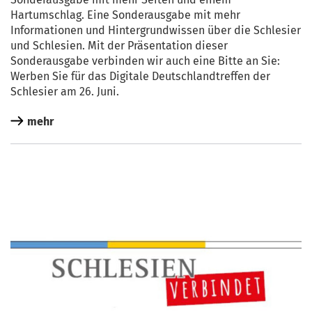
Har­t­um­schlag. Eine Son­der­aus­ga­be mit mehr
Infor­ma­tio­nen und Hin­ter­grund­wis­sen über die Schle­si­er
und Schle­si­en. Mit der Prä­sen­ta­ti­on die­ser
Son­der­aus­ga­be ver­bin­den wir auch eine Bit­te an Sie:
Wer­ben Sie für das Digi­ta­le Deutsch­land­tref­fen der
Schle­si­er am 26. Juni.
mehr