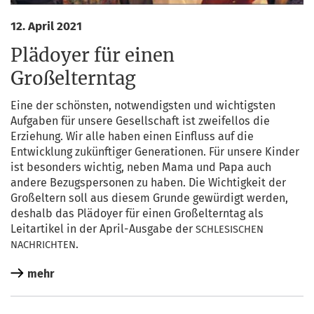
12. April 2021
Plädoyer für einen
Großelterntag
Eine der schöns­ten, not­wen­digs­ten und wich­tigs­ten
Auf­ga­ben für unse­re Gesell­schaft ist zwei­fel­los die
Erzie­hung. Wir alle haben einen Ein­fluss auf die
Ent­wick­lung zukünf­ti­ger Gene­ra­tio­nen. Für unse­re Kin­der
ist beson­ders wich­tig, neben Mama und Papa auch
ande­re Bezugs­per­so­nen zu haben. Die Wich­tig­keit der
Groß­el­tern soll aus die­sem Grun­de gewür­digt wer­den,
des­halb das Plä­doy­er für einen Groß­el­tern­tag als
Leit­ar­ti­kel in der April-Aus­ga­be der
SCHLESISCHEN
.
NACHRICHTEN
mehr