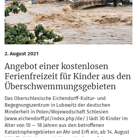
2. August 2021
Angebot einer kostenlosen
Ferienfreizeit für Kinder aus den
Überschwemmungsgebieten
Das Ober­schle­si­sche Eichen­dorff-Kul­tur- und
Begeg­nungs­zen­trum in Lubo­witz der deut­schen
Min­der­heit in Polen/Wojewodschaft Schle­si­en
(www.eichendorff.pl/index.php/de/ ) lädt 30 Kin­der im
Alter von 10 — 18 Jah­ren aus den betrof­fe­nen
Kata­stro­phen­ge­bie­ten an Ahr und Erft ein, ab 14. August