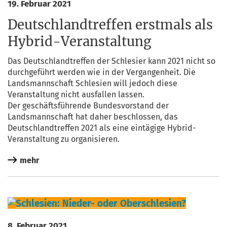
19. Februar 2021
Deutschlandtreffen erstmals als
Hybrid-Veranstaltung
Das Deutsch­land­tref­fen der Schle­si­er kann 2021 nicht so
durch­ge­führt wer­den wie in der Ver­gan­gen­heit. Die
Lands­mann­schaft Schle­si­en will jedoch die­se
Ver­an­stal­tung nicht aus­fal­len lassen.
Der geschäfts­füh­ren­de Bun­des­vor­stand der
Lands­mann­schaft hat daher beschlos­sen, das
Deutsch­land­tref­fen 2021 als eine ein­tä­gi­ge Hybrid-
Ver­an­stal­tung zu organisieren.
mehr
8. Februar 2021