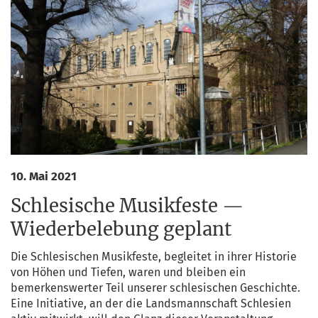
10. Mai 2021
Schlesische Musikfeste —
Wiederbelebung geplant
Die Schle­si­schen Musik­fes­te, beglei­tet in ihrer His­to­rie
von Höhen und Tie­fen, waren und blei­ben ein
bemer­kens­wer­ter Teil unse­rer schle­si­schen Geschich­te.
Eine Initia­ti­ve, an der die Lands­mann­schaft Schle­si­en