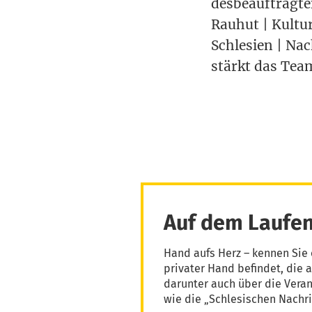
des­be­auf­trag­
Rau­hut | Kul­tu
Schle­si­en | Nac
stärkt das Team
Auf dem Laufen
Hand aufs Herz – kennen Sie 
privater Hand befindet, die 
darunter auch über die Vera
wie die „Schlesischen Nachri