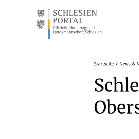
›
Startseite
News & 
Schle
Ober