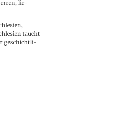
r­ren, lie­
hle­si­en,
chle­si­en taucht
er geschicht­li­