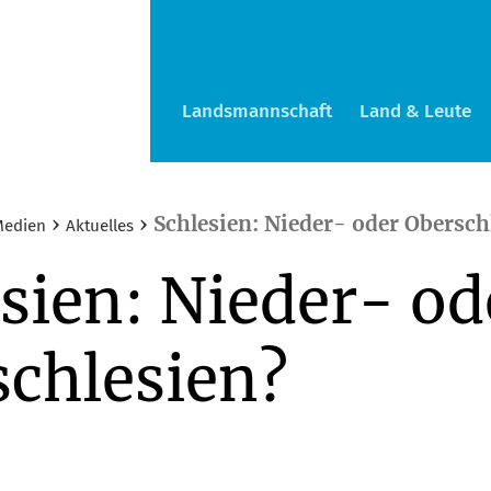
Landsmannschaft
Land & Leute
›
›
Schlesien: Nieder- oder Obersch
Medien
Aktuelles
sien: Nieder- od
schlesien?