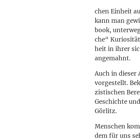
chen Ein­heit aus
kann man gewin
book, unter­wegs
che“ Kurio­si­tät 
heit in ihrer sic
angemahnt.
Auch in die­ser 
vor­ge­stellt. 
zis­ti­schen Ber
Geschich­te und 
Görlitz.
Men­schen kom­
dem für uns sehr