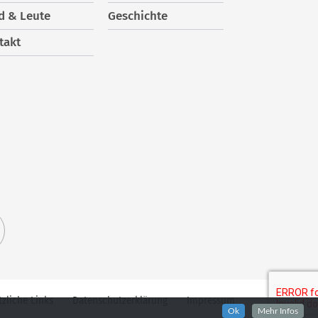
d & Leute
Geschichte
takt
zliche Links
Datenschutzerklärung
Impressum
Ok
Mehr Infos