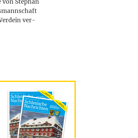
me von Ste­phan
ds­mann­schaft
 Werde­in ver­