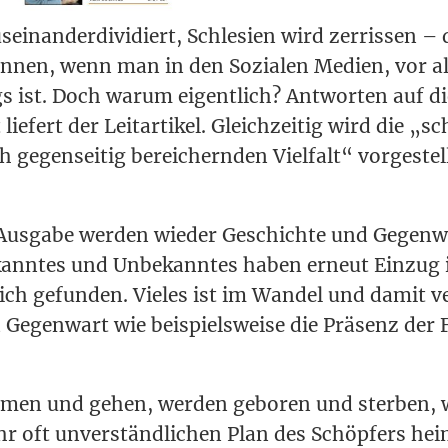
­ein­an­der­di­vi­diert, Schle­si­en wird zer­ris­sen –
­nen, wenn man in den Sozia­len Medi­en, vor a
 ist. Doch war­um eigent­lich? Ant­wor­ten auf die­
lie­fert der Leit­ar­ti­kel. Gleich­zei­tig wird die „s
h gegen­sei­tig berei­chern­den Viel­falt“ vor­ge­ste
Aus­ga­be wer­den wie­der Geschich­te und Gegen­wa
Bekann­tes und Unbe­kann­tes haben erneut Ein­zug
eich gefun­den. Vie­les ist im Wan­del und damit 
Gegen­wart wie bei­spiels­wei­se die Prä­senz der F
men und gehen, wer­den gebo­ren und ster­ben, 
 oft unver­ständ­li­chen Plan des Schöp­fers heim­