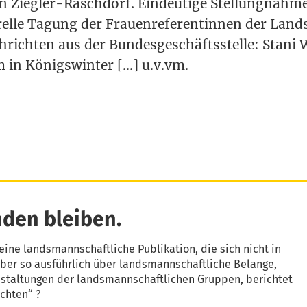
ten Zieg­ler-Rasch­dorf. Ein­deu­ti­ge Stel­lung­nah­
­rel­le Tagung der Frau­en­re­fe­ren­tin­nen der Lan
h­rich­ten aus der Bun­des­ge­schäfts­stel­le: Sta­ni
 in Königs­win­ter […] u.v.vm.
den bleiben.
eine landsmannschaftliche Publikation, die sich nicht in
aber so ausführlich über landsmannschaftliche Belange,
nstaltungen der landsmannschaftlichen Gruppen, berichtet
chten“ ?