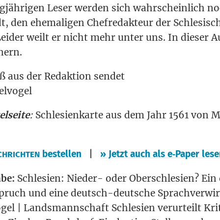
g­jäh­ri­gen Leser wer­den sich wahr­schein­lich n
 den ehe­ma­li­gen Chef­re­dak­teur der Schle­si­s
Lei­der weilt er nicht mehr unter uns. In die­ser Au
nern.
ß aus der Redak­ti­on sen­det
elvogel
l­sei­te
:
Schle­si­en­kar­te aus dem Jahr 1561 von M
|
bestel­len
» Jetzt auch als e‑Paper les
CHRICHTEN
­be:
Schle­si­en: Nie­der- oder Ober­schle­si­en? E
spruch und eine deutsch-deut­sche Sprach­ver­wir
­gel | Lands­mann­schaft Schle­si­en ver­ur­teilt Kr