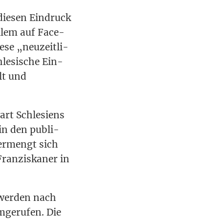
 die­sen Ein­druck
llem auf Face­
se „neu­zeit­li­
chle­si­sche Ein­
llt und
rt Schle­si­ens
 in den publi­
ver­mengt sich
ran­zis­ka­ner in
wer­den nach
ge­ru­fen. Die