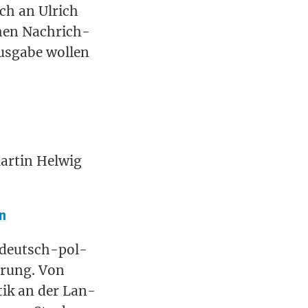
och an Ulrich
chen Nach­rich­
s­ga­be wol­len
ar­tin Hel­wig
en
in deutsch-pol­
­rung. Von
i­tik an der Lan­