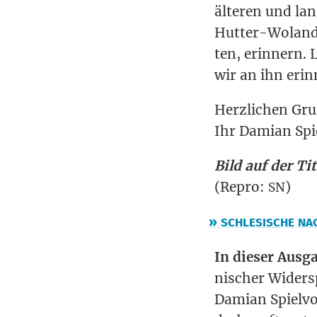
älte­ren und lan
Hut­ter-Wolandt,
ten, erin­nern. 
wir an ihn erin
Herz­li­chen Gru
Ihr Dami­an Spi
Bild auf der Tite
(Repro:
)
SN
»
SCHLESISCHE
NA
In die­ser Aus­ga
ni­scher Wider­
Dami­an Spiel­vo