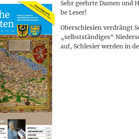
Sehr geehr­te Damen und He
be Leser!
Ober­schle­si­en ver­drängt Sc
„selbst­stän­di­ges“ Nie­der­s
auf, Schle­si­er wer­den in d