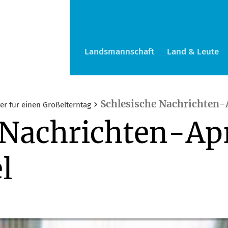
Landsmannschaft
Land & Leute
›
Schlesische Nachrichten-
er für einen Großelterntag
 Nachrichten-Apr
l