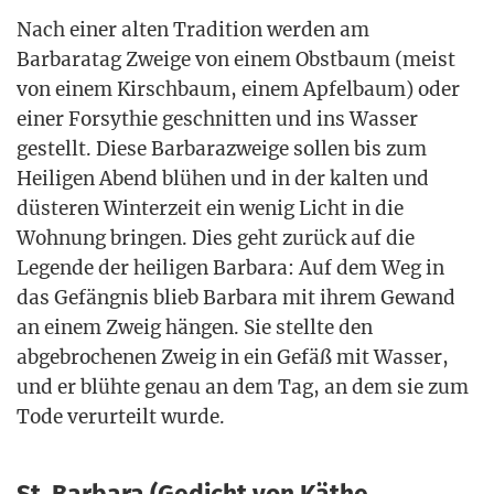
Nach einer alten Tra­di­ti­on wer­den am
Bar­bara­tag Zwei­ge von einem Obst­baum (meist
von einem Kirsch­baum, einem Apfel­baum) oder
einer For­sy­thie geschnit­ten und ins Was­ser
gestellt. Die­se Bar­ba­ra­zwei­ge sol­len bis zum
Hei­li­gen Abend blü­hen und in der kal­ten und
düs­te­ren Win­ter­zeit ein wenig Licht in die
Woh­nung brin­gen. Dies geht zurück auf die
Legen­de der hei­li­gen Bar­ba­ra: Auf dem Weg in
das Gefäng­nis blieb Bar­ba­ra mit ihrem Gewand
an einem Zweig hän­gen. Sie stell­te den
abge­bro­che­nen Zweig in ein Gefäß mit Was­ser,
und er blüh­te genau an dem Tag, an dem sie zum
Tode ver­ur­teilt wurde.