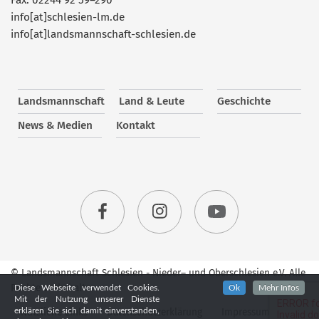
info[at]schlesien-lm.de
info[at]landsmannschaft-schlesien.de
Landsmannschaft
Land & Leute
Geschichte
News & Medien
Kontakt
© Landsmannschaft Schlesien - Nieder– und Oberschlesien e.V. Alle
Rechte vorbehalten.
Diese Webseite verwendet Cookies.
Ok
Mehr Infos
Mit der Nutzung unserer Dienste
Nützliche Links
Datenschutzerklärung
Impressum
erklären Sie sich damit einverstanden,