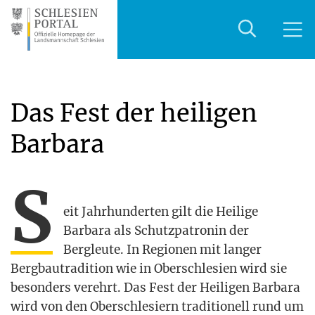
Das Fest der heiligen
Barbara
S
eit Jahr­hun­der­ten gilt die Hei­li­ge
Bar­ba­ra als Schutz­pa­tro­nin der
Berg­leu­te. In Regio­nen mit lan­ger
Berg­bau­tra­di­ti­on wie in Ober­schle­si­en wird sie
beson­ders ver­ehrt. Das Fest der Hei­li­gen Bar­ba­ra
wird von den Ober­schle­si­ern tra­di­tio­nell rund um