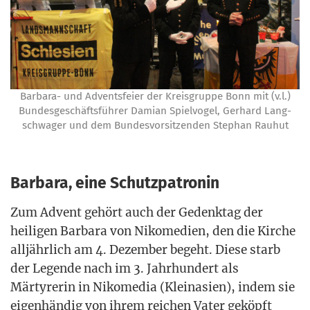
Bar­ba­ra- und Advents­fei­er der Kreis­grup­pe Bonn mit (v.l.)
Bun­des­ge­schäfts­füh­rer Dami­an Spiel­vo­gel, Ger­hard Lang­
schwa­ger und dem Bun­des­vor­sit­zen­den Ste­phan Rauhut
Barbara, eine Schutzpatronin
Zum Advent gehört auch der Gedenk­tag der
hei­li­gen Bar­ba­ra von Niko­me­di­en, den die Kir­che
all­jähr­lich am 4. Dezem­ber begeht. Die­se starb
der Legen­de nach im 3. Jahr­hun­dert als
Mär­ty­re­rin in Niko­me­dia (Klein­asi­en), indem sie
eigen­hän­dig von ihrem rei­chen Vater geköpft