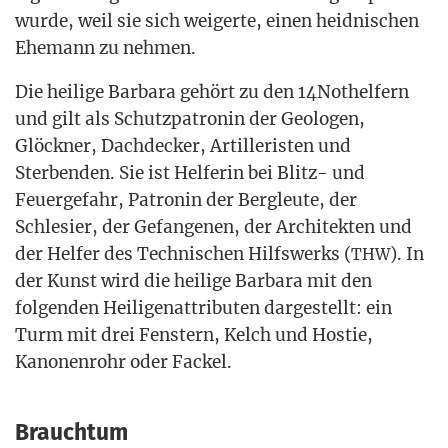
wur­de, weil sie sich wei­ger­te, einen heid­ni­schen
Ehe­mann zu nehmen.
Die hei­li­ge Bar­ba­ra gehört zu den 14Nothelfern
und gilt als Schutz­pa­tro­nin der Geo­lo­gen,
Glöck­ner, Dach­de­cker, Artil­le­ris­ten und
Ster­ben­den. Sie ist Hel­fe­rin bei Blitz- und
Feu­er­ge­fahr, Patro­nin der Berg­leu­te, der
Schle­si­er, der Gefan­ge­nen, der Archi­tek­ten und
der Hel­fer des Tech­ni­schen Hilfs­werks (
). In
THW
der Kunst wird die hei­li­ge Bar­ba­ra mit den
fol­gen­den Hei­li­gen­at­tri­bu­ten dar­ge­stellt: ein
Turm mit drei Fens­tern, Kelch und Hos­tie,
Kano­nen­rohr oder Fackel.
Brauchtum