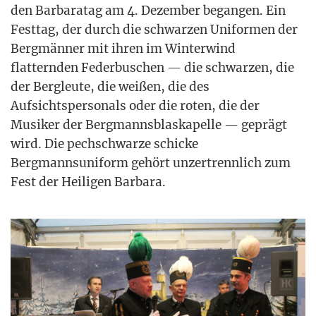
den Bar­bara­tag am 4. Dezem­ber began­gen. Ein
Fest­tag, der durch die schwar­zen Uni­for­men der
Berg­män­ner mit ihren im Win­ter­wind
flat­tern­den Feder­bu­schen — die schwar­zen, die
der Berg­leu­te, die wei­ßen, die des
Auf­sichts­per­so­nals oder die roten, die der
Musi­ker der Berg­manns­blas­ka­pel­le — geprägt
wird. Die pech­schwar­ze schi­cke
Berg­manns­uni­form gehört unzer­trenn­lich zum
Fest der Hei­li­gen Barbara.