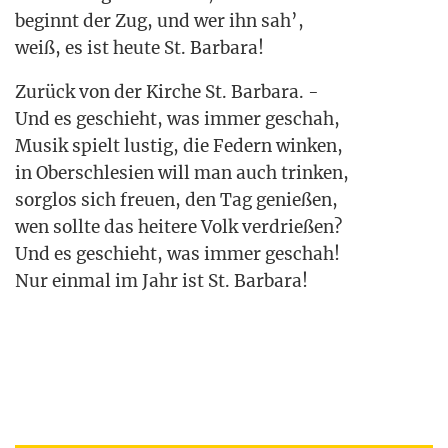
beginnt der Zug, und wer ihn sah’,
weiß, es ist heu­te St. Barbara!
Zurück von der Kir­che St. Bar­ba­ra. -
Und es geschieht, was immer geschah,
Musik spielt lus­tig, die Federn win­ken,
in Ober­schle­si­en will man auch trin­ken,
sorg­los sich freu­en, den Tag genie­ßen,
wen soll­te das hei­te­re Volk ver­drie­ßen?
Und es geschieht, was immer geschah!
Nur ein­mal im Jahr ist St. Barbara!