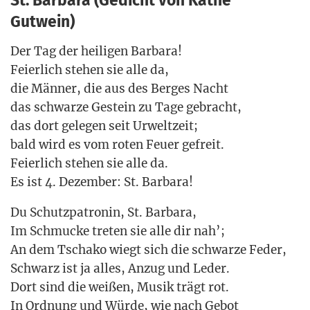
St. Barbara (Gedicht von Käthe
Gutwein)
Der Tag der hei­li­gen Bar­ba­ra!
Fei­er­lich ste­hen sie alle da,
die Män­ner, die aus des Ber­ges Nacht
das schwar­ze Gestein zu Tage gebracht,
das dort gele­gen seit Urwelt­zeit;
bald wird es vom roten Feu­er gefreit.
Fei­er­lich ste­hen sie alle da.
Es ist 4. Dezem­ber: St. Barbara!
Du Schutz­pa­tro­nin, St. Bar­ba­ra,
Im Schmu­cke tre­ten sie alle dir nah’;
An dem Tscha­ko wiegt sich die schwar­ze Feder,
Schwarz ist ja alles, Anzug und Leder.
Dort sind die wei­ßen, Musik trägt rot.
In Ord­nung und Wür­de, wie nach Gebot