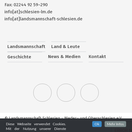
Fax: 02244 92 59–290
info[at]schlesien-lm.de
info[at]landsmannschaft-schlesien.de
Landsmannschaft
Land & Leute
News & Medien
Kontakt
Geschichte
© Landsmannschaft Schlesien - Nieder– und Oberschlesien e.V.
Alle Rechte vorbehalten.
Diese Webseite verwendet Cookies.
Ok
Mehr Infos
Mit der Nutzung unserer Dienste