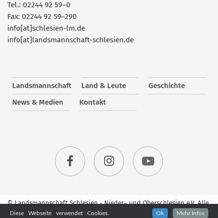
Tel.: 02244 92 59–0
Fax: 02244 92 59–290
info[at]schlesien-lm.de
info[at]landsmannschaft-schlesien.de
Landsmannschaft
Land & Leute
Geschichte
News & Medien
Kontakt
© Landsmannschaft Schlesien - Nieder– und Oberschlesien e.V. Alle
Rechte vorbehalten.
Diese Webseite verwendet Cookies.
Ok
Mehr Infos