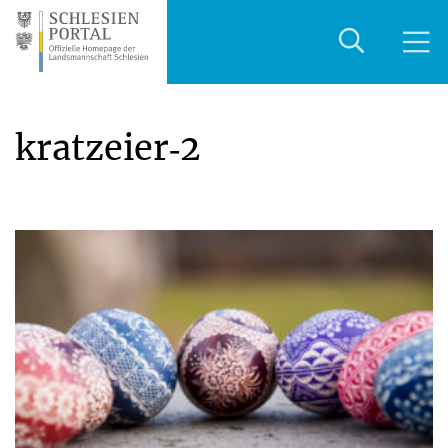
kratzeier‑2