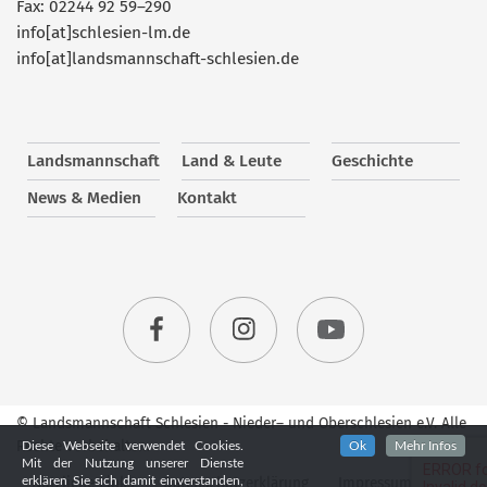
Fax: 02244 92 59–290
info[at]schlesien-lm.de
info[at]landsmannschaft-schlesien.de
Landsmannschaft
Land & Leute
Geschichte
News & Medien
Kontakt
© Landsmannschaft Schlesien - Nieder– und Oberschlesien e.V. Alle
Rechte vorbehalten.
Diese Webseite verwendet Cookies.
Ok
Mehr Infos
Mit der Nutzung unserer Dienste
erklären Sie sich damit einverstanden,
Nützliche Links
Datenschutzerklärung
Impressum