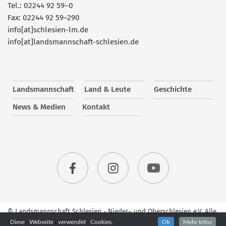
Tel.: 02244 92 59–0
Fax: 02244 92 59–290
info[at]schlesien-lm.de
info[at]landsmannschaft-schlesien.de
Landsmannschaft
Land & Leute
Geschichte
News & Medien
Kontakt
© Landsmannschaft Schlesien - Nieder– und Oberschlesien e.V. Alle
Rechte vorbehalten.
Diese Webseite verwendet Cookies.
Ok
Mehr Infos