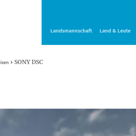
Landsmannschaft
Land & Leute
›
SONY DSC
isen