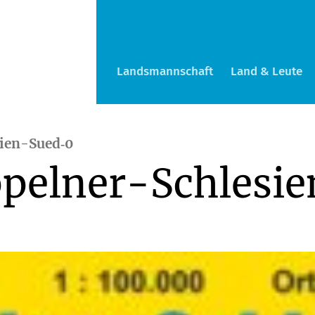
Landsmannschaft
Land & Leute
ien-Sued‑0
elner-Schlesie