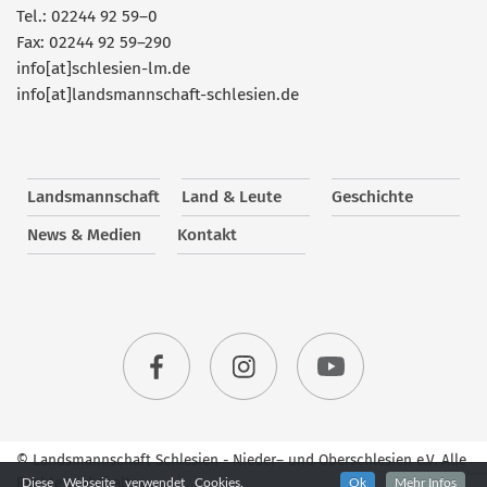
Tel.: 02244 92 59–0
Fax: 02244 92 59–290
info[at]schlesien-lm.de
info[at]landsmannschaft-schlesien.de
Landsmannschaft
Land & Leute
Geschichte
News & Medien
Kontakt
© Landsmannschaft Schlesien - Nieder– und Oberschlesien e.V. Alle
Rechte vorbehalten.
Diese Webseite verwendet Cookies.
Ok
Mehr Infos