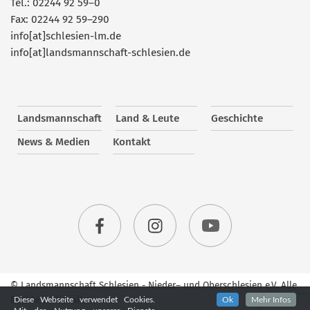
Tel.: 02244 92 59–0
Fax: 02244 92 59–290
info[at]schlesien-lm.de
info[at]landsmannschaft-schlesien.de
Landsmannschaft
Land & Leute
Geschichte
News & Medien
Kontakt
© Landsmannschaft Schlesien - Nieder– und Oberschlesien e.V. Alle
Rechte vorbehalten.
Diese Webseite verwendet Cookies.
Ok
Mehr Infos