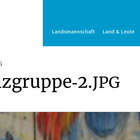
Landsmannschaft
Land & Leute
G
zgruppe‑2.
JPG