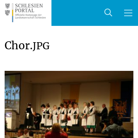
Chor.
JPG